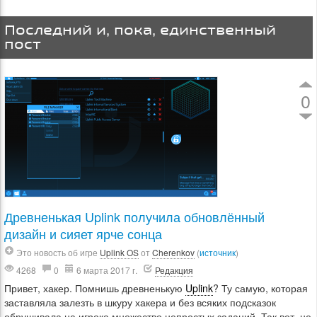
Последний и, пока, единственный
пост
0
Древненькая Uplink получила обновлённый
дизайн и сияет ярче сонца
Это новость об игре
Uplink OS
от
Cherenkov
(
источник
)
4268
0
6 марта 2017 г.
Редакция
Привет, хакер. Помнишь древненькую
Uplink
? Ту самую, которая
заставляла залезть в шкуру хакера и без всяких подсказок
обрушивала на игрока множество непростых заданий. Так вот, не