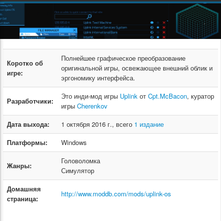
Полнейшее графическое преобразование
Коротко об
оригинальной игры, освежающее внешний облик и
игре:
эргономику интерфейса.
Это инди-мод игры
Uplink
от
Cpt.McBacon
, куратор
Разработчики:
игры
Cherenkov
Дата выхода:
1 октября 2016 г., всего
1 издание
Платформы:
Windows
Головоломка
Жанры:
Симулятор
Домашняя
http://www.moddb.com/mods/uplink-os
страница: