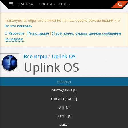
ГЛАВНАЯ
ПОСТЫ
ЕЩЕ
Пожалуйста, обратите внимание на наш сервис рекомендаций игр
Во что поиграть
.
О Игротопе
|
Регистрация
|
Я всё понял, скрыть данное сообщение
на неделю.
Все игры
/
Uplink OS
Uplink OS
ГЛАВНАЯ
ОБСУЖДЕНИЯ [0]
ОТЗЫВЫ [9.50 | 1]
WIKI [0]
ПОСТЫ [1]
ЕЩЕ...