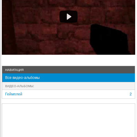
НАВИГАЦИЯ
Все видео-альбомы
ВИДЕО-АЛЬБОМЫ:
Геймплей
2