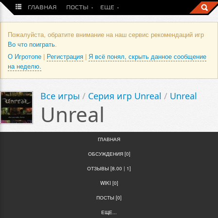
ГЛАВНАЯ
ПОСТЫ
ЕЩЕ
Пожалуйста, обратите внимание на наш сервис рекомендаций игр
Во что поиграть
.
О Игротопе
|
Регистрация
|
Я всё понял, скрыть данное сообщение
на неделю.
Все игры
/
Серия игр Unreal
/
Unreal
Unreal
ГЛАВНАЯ
ОБСУЖДЕНИЯ [0]
ОТЗЫВЫ [8.00 | 1]
WIKI [0]
ПОСТЫ [0]
ЕЩЕ...