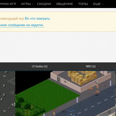
ИНКИ ИГР
ИГРЫ
СКИДКИ
ОБЩЕНИЕ
ТОПЫ
ЕЩЕ
екомендаций игр
Во что поиграть
.
анное сообщение на неделю.
ОТЗЫВЫ [0]
WIKI [0]