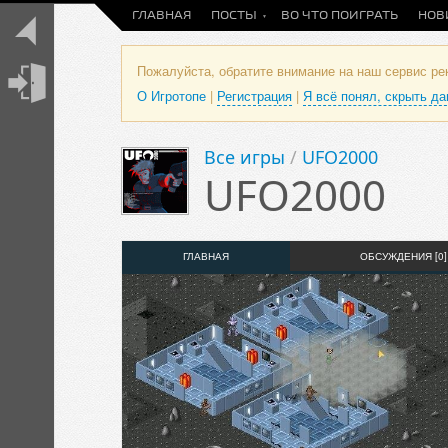
ГЛАВНАЯ
ПОСТЫ
ВО ЧТО ПОИГРАТЬ
НОВ
Пожалуйста, обратите внимание на наш сервис р
О Игротопе
|
Регистрация
|
Я всё понял, скрыть д
Все игры
/
UFO2000
UFO2000
ГЛАВНАЯ
ОБСУЖДЕНИЯ [0]