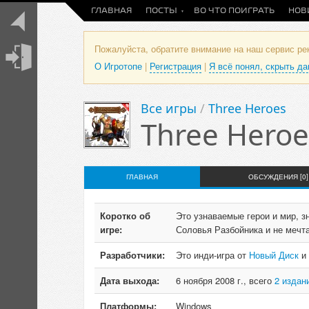
ГЛАВНАЯ
ПОСТЫ
ВО ЧТО ПОИГРАТЬ
НОВ
Пожалуйста, обратите внимание на наш сервис р
О Игротопе
|
Регистрация
|
Я всё понял, скрыть д
Все игры
/
Three Heroes
Three Heroe
ГЛАВНАЯ
ОБСУЖДЕНИЯ [0]
Коротко об
Это узнаваемые герои и мир, з
игре:
Соловья Разбойника и не мечта
Разработчики:
Это инди-игра от
Новый Диск
и
Дата выхода:
6 ноября 2008 г., всего
2 издани
Платформы:
Windows