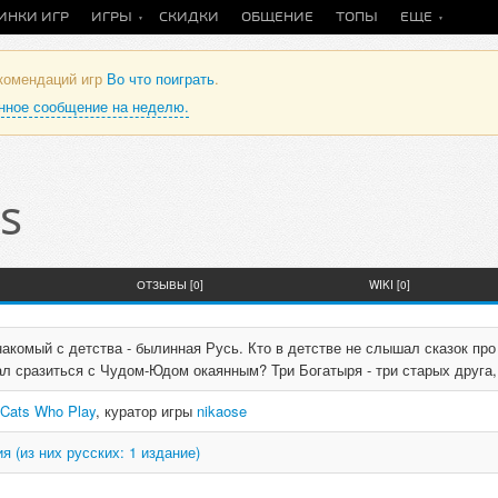
ИНКИ ИГР
ИГРЫ
СКИДКИ
ОБЩЕНИЕ
ТОПЫ
ЕЩЕ
екомендаций игр
Во что поиграть
.
анное сообщение на неделю.
s
ОТЗЫВЫ [0]
WIKI [0]
накомый с детства - былинная Русь. Кто в детстве не слышал сказок про
л сразиться с Чудом-Юдом окаянным? Три Богатыря - три старых друга,
Cats Who Play
, куратор игры
nikaose
я (из них русских: 1 издание)