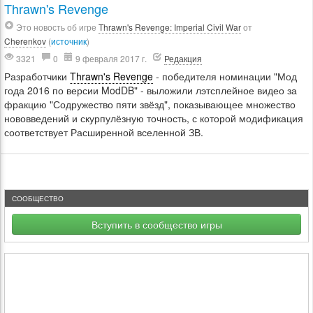
Thrawn's Revenge
Это новость об игре
Thrawn's Revenge: Imperial Civil War
от
Cherenkov
(
источник
)
3321
0
9 февраля 2017 г.
Редакция
Разработчики
Thrawn's Revenge
- победителя номинации "Мод
года 2016 по версии ModDB" - выложили лэтсплейное видео за
фракцию "Содружество пяти звёзд", показывающее множество
нововведений и скурпулёзную точность, с которой модификация
соответствует Расширенной вселенной ЗВ.
СООБЩЕСТВО
Вступить в сообщество игры