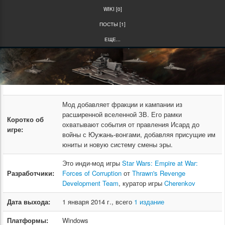
WIKI [0]
ПОСТЫ [1]
ЕЩЕ...
Мод добавляет фракции и кампании из
расширенной вселенной ЗВ. Его рамки
Коротко об
охватывают события от правления Исард до
игре:
войны с Юужань-вонгами, добавляя присущие им
юниты и новую систему смены эры.
Это инди-мод игры
Star Wars: Empire at War:
Разработчики:
Forces of Corruption
от
Thrawn's Revenge
Development Team
, куратор игры
Cherenkov
Дата выхода:
1 января 2014 г., всего
1 издание
Платформы:
Windows