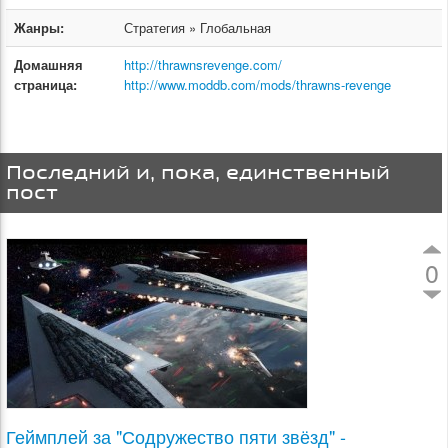
Жанры:
Стратегия » Глобальная
Домашняя
http://thrawnsrevenge.com/
страница:
http://www.moddb.com/mods/thrawns-revenge
Последний и, пока, единственный
пост
0
Геймплей за "Содружество пяти звёзд" -