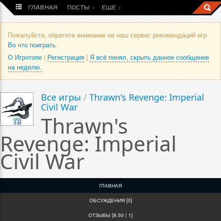
ГЛАВНАЯ
ПОСТЫ
ЕЩЕ
Пожалуйста, обратите внимание на наш сервис рекомендаций игр
Во что поиграть
.
О Игротопе
|
Регистрация
|
Я всё понял, скрыть данное сообщение
на неделю.
Все игры
/
Thrawn's Revenge: Imperial
Civil War
Thrawn's
Revenge: Imperial
Civil War
ГЛАВНАЯ
ОБСУЖДЕНИЯ [0]
ОТЗЫВЫ [8.50 | 1]