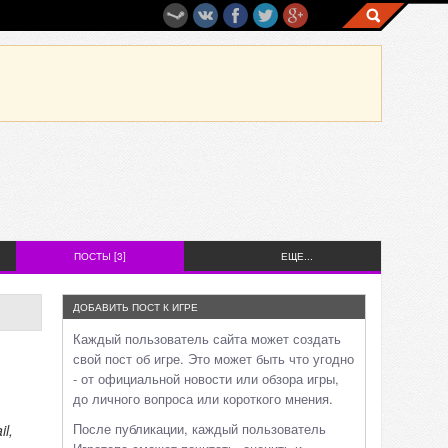
ПОСТЫ [3]
ЕЩЕ...
ДОБАВИТЬ ПОСТ К ИГРЕ
Каждый пользователь сайта может создать
свой пост об игре. Это может быть что угодно
- от официальной новости или обзора игры,
до личного вопроса или короткого мнения.
После публикации, каждый пользователь
l,