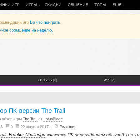
ИНКИ ИГР
ИГРЫ
СКИДКИ
ОБЩЕНИЕ
ТОПЫ
ЕЩЕ
екомендаций игр
Во что поиграть
.
анное сообщение на неделю.
ОТЗЫВЫ [0]
WIKI [0]
ор ПК-версии The Trail
о обзор игры
The Trail
от
LotusBlade
86
0
22 августа 2017 г.
Редакция
rail: Frontier Challenge
является ПК-переизданием обычной The Trai