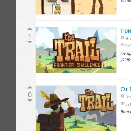
выше
При
1
Это
34
Не п
устр
От 
0
Это
59
Вот 