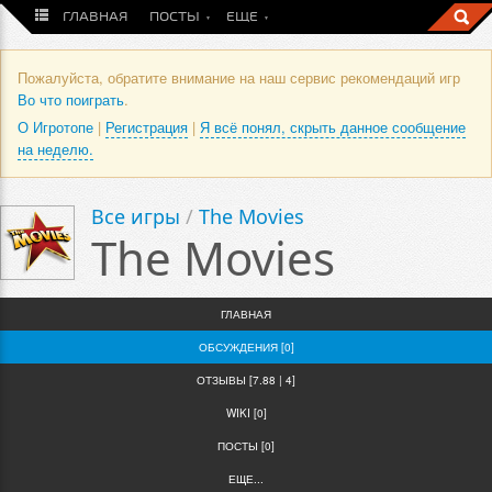
ГЛАВНАЯ
ПОСТЫ
ЕЩЕ
Пожалуйста, обратите внимание на наш сервис рекомендаций игр
Во что поиграть
.
О Игротопе
|
Регистрация
|
Я всё понял, скрыть данное сообщение
на неделю.
Все игры
/
The Movies
The Movies
ГЛАВНАЯ
ОБСУЖДЕНИЯ [0]
ОТЗЫВЫ [7.88 | 4]
WIKI [0]
ПОСТЫ [0]
ЕЩЕ...