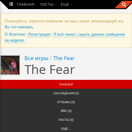
ГЛАВНАЯ
ПОСТЫ
ЕЩЕ
Пожалуйста, обратите внимание на наш сервис рекомендаций игр
Во что поиграть
.
О Игротопе
|
Регистрация
|
Я всё понял, скрыть данное сообщение
на неделю.
Все игры
/
The Fear
The Fear
ГЛАВНАЯ
ОБСУЖДЕНИЯ [0]
ОТЗЫВЫ [0]
WIKI [0]
ПОСТЫ [0]
ЕЩЕ...