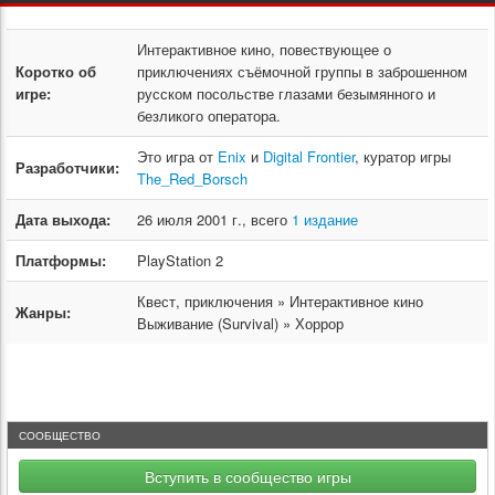
Интерактивное кино, повествующее о
Коротко об
приключениях съёмочной группы в заброшенном
игре:
русском посольстве глазами безымянного и
безликого оператора.
Это игра от
Enix
и
Digital Frontier
, куратор игры
Разработчики:
The_Red_Borsch
Дата выхода:
26 июля 2001 г., всего
1 издание
Платформы:
PlayStation 2
Квест, приключения » Интерактивное кино
Жанры:
Выживание (Survival) » Хоррор
СООБЩЕСТВО
Вступить в сообщество игры