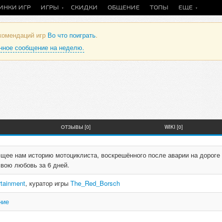
ИНКИ ИГР
ИГРЫ
СКИДКИ
ОБЩЕНИЕ
ТОПЫ
ЕЩЕ
екомендаций игр
Во что поиграть
.
анное сообщение на неделю.
ОТЗЫВЫ [0]
WIKI [0]
ющее нам историю мотоциклиста, воскрешённого после аварии на дороге
свою любовь за 6 дней.
rtainment
, куратор игры
The_Red_Borsch
ние