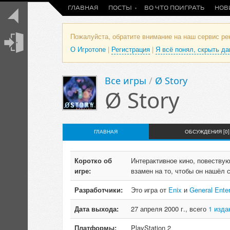
ГЛАВНАЯ
ПОСТЫ
ВО ЧТО ПОИГРАТЬ
НОВ
Пожалуйста, обратите внимание на наш сервис р
О Игротопе
|
Регистрация
|
Я всё понял, скрыть д
Все игры
/
Ø Story
Ø Story
ГЛАВНАЯ
ОБСУЖДЕНИЯ [0]
Коротко об
Интерактивное кино, повеству
игре:
взамен на то, чтобы он нашёл 
Разработчики:
Это игра от
Enix
и
General Ente
Дата выхода:
27 апреля 2000 г., всего
1 изда
Платформы:
PlayStation 2