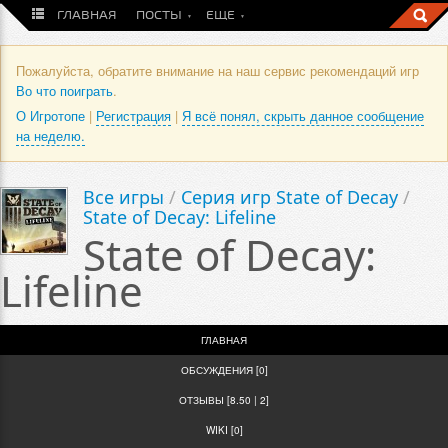
ГЛАВНАЯ
ПОСТЫ
ЕЩЕ
Пожалуйста, обратите внимание на наш сервис рекомендаций игр
Во что поиграть
.
О Игротопе
|
Регистрация
|
Я всё понял, скрыть данное сообщение
на неделю.
Все игры
/
Серия игр State of Decay
/
State of Decay: Lifeline
State of Decay:
Lifeline
ГЛАВНАЯ
ОБСУЖДЕНИЯ [0]
ОТЗЫВЫ [8.50 | 2]
WIKI [0]