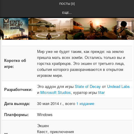
ПОСТЫ [0]
ЕЩЕ...
Мир уже не будет таким, как прежде: на землю
пришла мать всех зомби. Остались только вы и
Коротко об
горстка храбрецов. Это экшен от третьего лица,
игре:
события которого разворачиваются в открытом
игровом мире.
Это аддон для игры
State of Decay
от
Undead Labs
Разработчики:
и
Microsoft Studios
, куратор игры
titar
Дата выхода:
30 мая 2014 г., всего
1 издание
Платформы:
Windows
Экшен
Квест, приключения