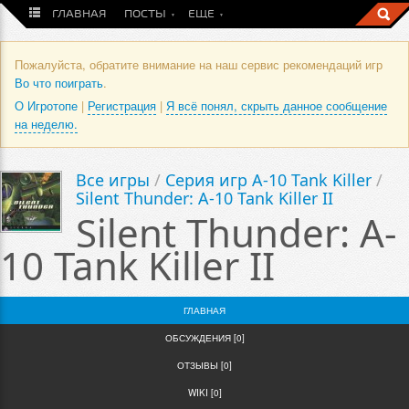
ГЛАВНАЯ
ПОСТЫ
ЕЩЕ
Пожалуйста, обратите внимание на наш сервис рекомендаций игр
Во что поиграть
.
О Игротопе
|
Регистрация
|
Я всё понял, скрыть данное сообщение
на неделю.
Все игры
/
Серия игр A-10 Tank Killer
/
Silent Thunder: A-10 Tank Killer II
Silent Thunder: A-
10 Tank Killer II
ГЛАВНАЯ
ОБСУЖДЕНИЯ [0]
ОТЗЫВЫ [0]
WIKI [0]