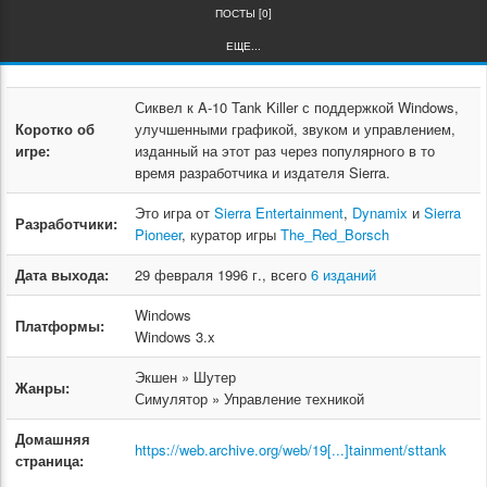
ПОСТЫ [0]
ЕЩЕ...
Сиквел к A-10 Tank Killer с поддержкой Windows,
Коротко об
улучшенными графикой, звуком и управлением,
игре:
изданный на этот раз через популярного в то
время разработчика и издателя Sierra.
Это игра от
Sierra Entertainment
,
Dynamix
и
Sierra
Разработчики:
Pioneer
, куратор игры
The_Red_Borsch
Дата выхода:
29 февраля 1996 г., всего
6 изданий
Windows
Платформы:
Windows 3.x
Экшен » Шутер
Жанры:
Симулятор » Управление техникой
Домашняя
https://web.archive.org/web/19[...]tainment/sttank
страница: