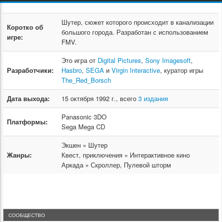
Шутер, сюжет которого происходит в канализации
Коротко об
большого города. Разработан с использованием
игре:
FMV.
Это игра от
Digital Pictures
,
Sony Imagesoft
,
Разработчики:
Hasbro
,
SEGA
и
Virgin Interactive
, куратор игры
The_Red_Borsch
Дата выхода:
15 октября 1992 г., всего
3 издания
Panasonic 3DO
Платформы:
Sega Mega CD
Экшен » Шутер
Жанры:
Квест, приключения » Интерактивное кино
Аркада » Скроллер, Пулевой шторм
СООБЩЕСТВО