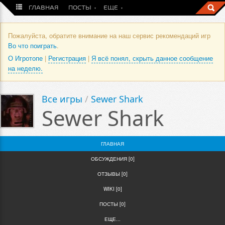
ГЛАВНАЯ
ПОСТЫ
ЕЩЕ
Пожалуйста, обратите внимание на наш сервис рекомендаций игр
Во что поиграть
.
О Игротопе
|
Регистрация
|
Я всё понял, скрыть данное сообщение
на неделю.
Все игры
/
Sewer Shark
Sewer Shark
ГЛАВНАЯ
ОБСУЖДЕНИЯ [0]
ОТЗЫВЫ [0]
WIKI [0]
ПОСТЫ [0]
ЕЩЕ...