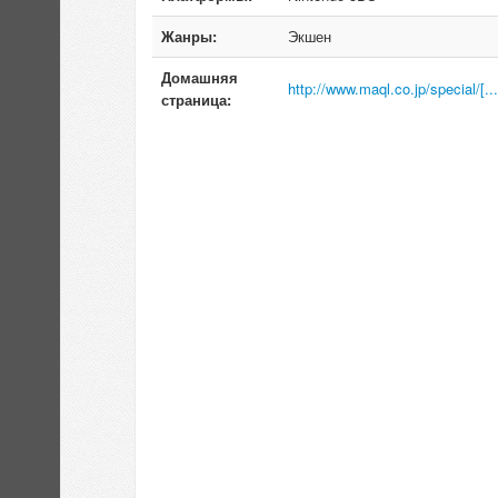
Жанры:
Экшен
Домашняя
http://www.maql.co.jp/special/[..
страница: