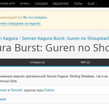
ИНКИ ИГР
ИГРЫ
СКИДКИ
ОБЩЕНИЕ
ТОПЫ
ЕЩЕ
екомендаций игр
Во что поиграть
.
анное сообщение на неделю.
n Kagura
/
Senran Kagura Burst: Guren no Shoujotac
ra Burst: Guren no Sho
ОТЗЫВЫ [0]
WIKI [0]
чшенную версию оригинальной Senran Kagura: Skirting Shadows, так и ее
imson Girls.
nment
и
Tamsoft
, куратор игры
Elektra
ание