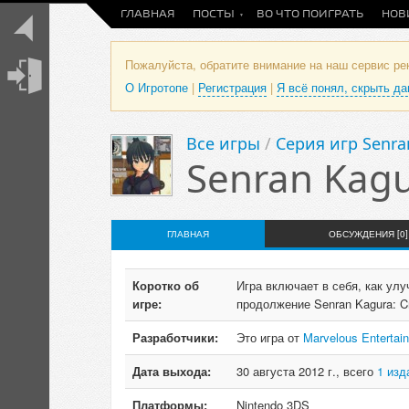
ГЛАВНАЯ
ПОСТЫ
ВО ЧТО ПОИГРАТЬ
НОВ
Пожалуйста, обратите внимание на наш сервис р
О Игротопе
|
Регистрация
|
Я всё понял, скрыть д
Все игры
/
Серия игр Senra
Senran Kagu
ГЛАВНАЯ
ОБСУЖДЕНИЯ [0]
Коротко об
Игра включает в себя, как улу
игре:
продолжение Senran Kagura: Cr
Разработчики:
Это игра от
Marvelous Entertai
Дата выхода:
30 августа 2012 г., всего
1 изд
Платформы:
Nintendo 3DS