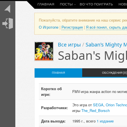
ГЛАВНАЯ
ПОСТЫ
ВО ЧТО ПОИГРАТЬ
НОВ
Пожалуйста, обратите внимание на наш сервис р
О Игротопе
|
Регистрация
|
Я всё понял, скрыть д
Все игры
/
Saban's Mighty 
Saban's Mig
ГЛАВНАЯ
ОБСУЖДЕНИЯ [0]
Коротко об
FMV-игра жанра action по моти
игре:
Это игра от
SEGA
,
Orion Techno
Разработчики:
игры
The_Red_Borsch
Дата выхода:
1995 г., всего
1 издание