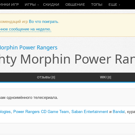
ИНКИ ИГР
ИГРЫ
СКИДКИ
ОБЩЕНИЕ
ТОПЫ
ЕЩЕ
екомендаций игр
Во что поиграть
.
анное сообщение на неделю.
Morphin Power Rangers
hty Morphin Power Ra
ОТЗЫВЫ [0]
WIKI [0]
вам одноимённого телесериала.
logies
,
Power Rangers CD Game Team
,
Saban Entertainment
и
Bandai
, кур