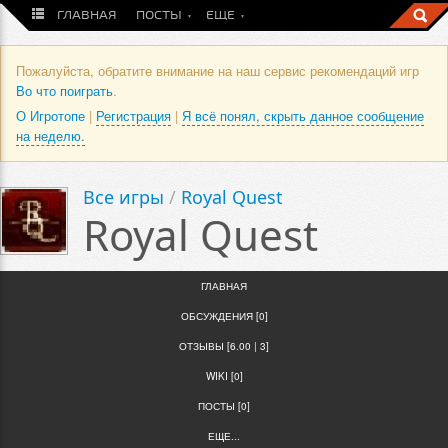
ГЛАВНАЯ
ПОСТЫ
ЕЩЕ
Пожалуйста, обратите внимание на наш сервис рекомендаций игр
Во что поиграть
.
О Игротопе
|
Регистрация
|
Я всё понял, скрыть данное сообщение
на неделю.
Все игры
/
Royal Quest
Royal Quest
ГЛАВНАЯ
ОБСУЖДЕНИЯ [0]
ОТЗЫВЫ [6.00 | 3]
WIKI [0]
ПОСТЫ [0]
ЕЩЕ...