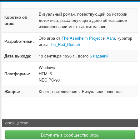
Визуальный роман, повествующий об истории
Коротко об
детектива, расследующего дело об массовом
игре:
изнасиловании местных жительниц.
Это игра от
The Asenheim Project
и
Aaru
, куратор
Разработчики:
игры
The_Red_Borsch
Дата выхода:
13 сентября 1996 г., всего
5 изданий
Windows
Платформы:
HTML5
NEC PC-98
Жанры:
Квест, приключения » Визуальная новелла
СООБЩЕСТВО
Вступить в сообщество игры