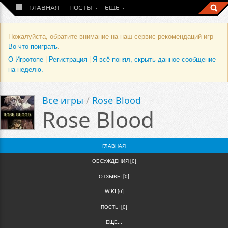
ГЛАВНАЯ
ПОСТЫ
ЕЩЕ
Пожалуйста, обратите внимание на наш сервис рекомендаций игр
Во что поиграть
.
О Игротопе
|
Регистрация
|
Я всё понял, скрыть данное сообщение
на неделю.
Все игры
/
Rose Blood
Rose Blood
ГЛАВНАЯ
ОБСУЖДЕНИЯ [0]
ОТЗЫВЫ [0]
WIKI [0]
ПОСТЫ [0]
ЕЩЕ...