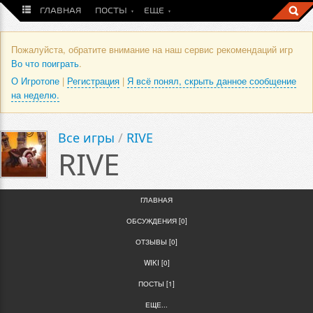
ГЛАВНАЯ
ПОСТЫ
ЕЩЕ
Пожалуйста, обратите внимание на наш сервис рекомендаций игр
Во что поиграть
.
О Игротопе
|
Регистрация
|
Я всё понял, скрыть данное сообщение
на неделю.
Все игры
/
RIVE
RIVE
ГЛАВНАЯ
ОБСУЖДЕНИЯ [0]
ОТЗЫВЫ [0]
WIKI [0]
ПОСТЫ [1]
ЕЩЕ...