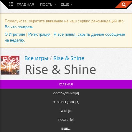
ГЛАВНАЯ
ПОСТЫ
ЕЩЕ
Пожалуйста, обратите внимание на наш сервис рекомендаций игр
Во что поиграть
.
О Игротопе
|
Регистрация
|
Я всё понял, скрыть данное сообщение
на неделю.
Все игры
/
Rise & Shine
Rise & Shine
ГЛАВНАЯ
ОБСУЖДЕНИЯ [0]
ОТЗЫВЫ [5.00 | 1]
WIKI [0]
ПОСТЫ [0]
ЕЩЕ...