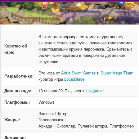
В этом платформере есть место ураганному
экшену в стиле 'ада пуль', решению головоломок
Коротко об
и кастомизации оружия персонажа. Сражайтесь с
игре:
различными врагами в невероятно детальном
окружении.
Это игра от
Adult Swim Games
и
Super Mega Team
,
Разработчики:
куратор игры
LotusBlade
Дата выхода:
13 января 2017 г., всего
1 издание
Платформы:
Windows
Экшен » Шутер
Жанры:
Головоломка
Аркада » Скроллер, Пулевой шторм, Платформер
Домашняя