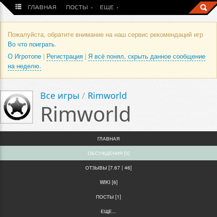
ГЛАВНАЯ
ПОСТЫ
ЕЩЕ
Пожалуйста, обратите внимание на наш сервис рекомендаций игр
Во что поиграть
.
О Игротопе
|
Регистрация
|
Я всё понял, скрыть данное сообщение
на неделю.
Все игры
/
Rimworld
Rimworld
ГЛАВНАЯ
ОБСУЖДЕНИЯ [0]
ОТЗЫВЫ [7.67 | 46]
WIKI [6]
ПОСТЫ [1]
ЕЩЕ...