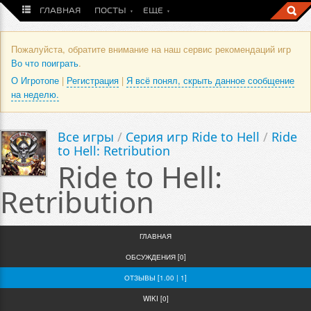
ГЛАВНАЯ
ПОСТЫ
ЕЩЕ
Пожалуйста, обратите внимание на наш сервис рекомендаций игр
Во что поиграть
.
О Игротопе
|
Регистрация
|
Я всё понял, скрыть данное сообщение
на неделю.
Все игры
/
Серия игр Ride to Hell
/
Ride
to Hell: Retribution
Ride to Hell:
Retribution
ГЛАВНАЯ
ОБСУЖДЕНИЯ [0]
ОТЗЫВЫ [1.00 | 1]
WIKI [0]