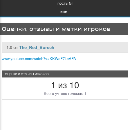
ПОСТЫ [0]
ЕЩЕ...
Оценки, отзывы и метки игроков
1.0 от
The_Red_Borsch
www.youtube.com/watch?v=KKWoF7LcAFA
ОЦЕНКИ И ОТЗЫВЫ ИГРОКОВ
1 из 10
Всего учтено голосов: 1