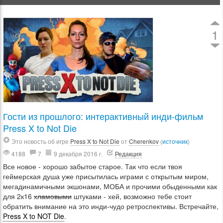
1
Гости из прошлого: интерактивный инди-фильм
Press X to Not Die
Это новость об игре
Press X to Not Die
от
Cherenkov
(
источник
)
4188
7
9 декабря 2016 г.
Редакция
Все новое - хорошо забытое старое. Так что если твоя
геймерская душа уже присытилась играми с открытым миром,
мегадинамичными экшонами, МОБА и прочими обыденными как
для 2к16
хламовыми
штуками - хей, возможно тебе стоит
обратить внимание на это инди-чудо ретроспективы. Встречайте,
Press X to NOT Die
.