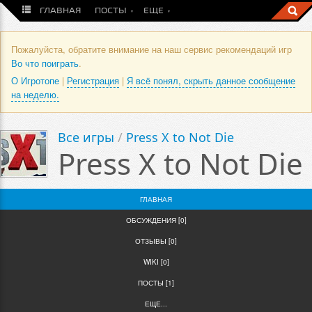
ГЛАВНАЯ
ПОСТЫ
ЕЩЕ
Пожалуйста, обратите внимание на наш сервис рекомендаций игр
Во что поиграть
.
О Игротопе
|
Регистрация
|
Я всё понял, скрыть данное сообщение
на неделю.
Все игры
/
Press X to Not Die
Press X to Not Die
ГЛАВНАЯ
ОБСУЖДЕНИЯ [0]
ОТЗЫВЫ [0]
WIKI [0]
ПОСТЫ [1]
ЕЩЕ...