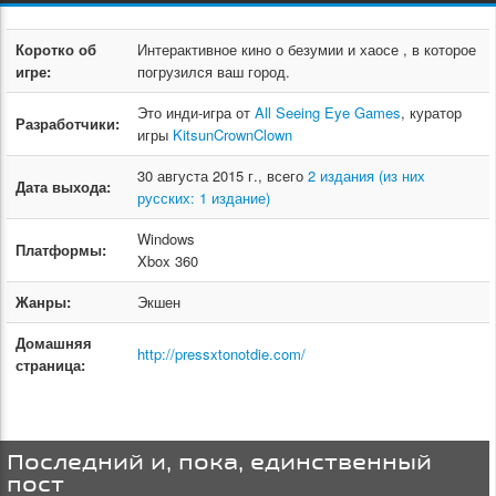
Коротко об
Интерактивное кино о безумии и хаосе , в которое
игре:
погрузился ваш город.
Это инди-игра от
All Seeing Eye Games
, куратор
Разработчики:
игры
KitsunCrownClown
30 августа 2015 г., всего
2 издания (из них
Дата выхода:
русских: 1 издание)
Windows
Платформы:
Xbox 360
Жанры:
Экшен
Домашняя
http://pressxtonotdie.com/
страница:
Последний и, пока, единственный
пост