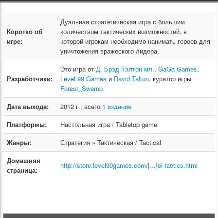
Дуэльная стратегическая игра с большим
Коротко об
количеством тактических возможностей, в
игре:
которой игрокам необходимо нанимать героев для
уничтожения вражеского лидера.
Это игра от
Д. Брэд Тэлтон мл.
,
GaGa Games
,
Разработчики:
Level 99 Games
и
David Talton
, куратор игры
Forest_Swamp
Дата выхода:
2012 г., всего
1 издание
Платформы:
Настольная игра / Tabletop game
Жанры:
Стратегия » Тактическая / Tactical
Домашняя
http://store.level99games.com/[...]el-tactics.html
страница: