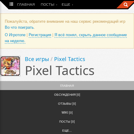
ГЛАВНАЯ
ПОСТЫ
ЕЩЕ
Пожалуйста, обратите внимание на наш сервис рекомендаций игр
Во что поиграть
.
О Игротопе
|
Регистрация
|
Я всё понял, скрыть данное сообщение
на неделю.
Все игры
/
Pixel Tactics
Pixel Tactics
ГЛАВНАЯ
ОБСУЖДЕНИЯ [0]
ОТЗЫВЫ [0]
WIKI [0]
ПОСТЫ [0]
ЕЩЕ...