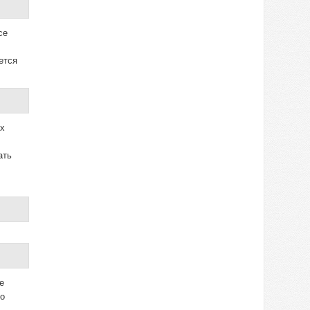
се
ется
их
ать
е
го