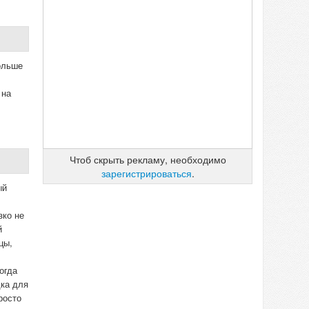
ольше
 на
Чтоб скрыть рекламу, необходимо
зарегистрироваться
.
ый
зко не
й
цы,
огда
дка для
росто