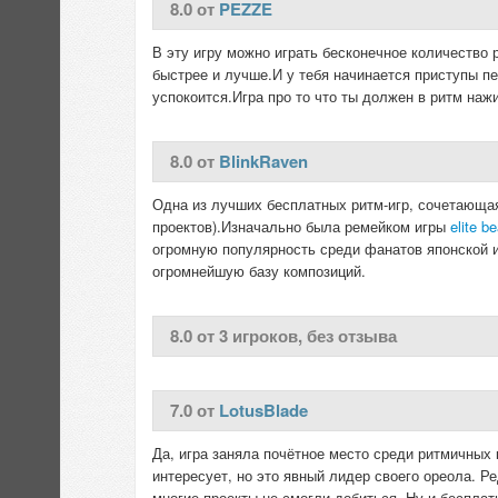
8.0 от
PEZZE
В эту игру можно играть бесконечное количество р
быстрее и лучше.И у тебя начинается приступы пе
успокоится.Игра про то что ты должен в ритм наж
8.0 от
BlinkRaven
Одна из лучших бесплатных ритм-игр, сочетающа
проектов).Изначально была ремейком игры
elite b
огромную популярность среди фанатов японской и 
огромнейшую базу композиций.
8.0 от 3 игроков, без отзыва
7.0 от
LotusBlade
Да, игра заняла почётное место среди ритмичных 
интересует, но это явный лидер своего ореола. Р
многие проекты не смогли добиться. Ну и бесплат