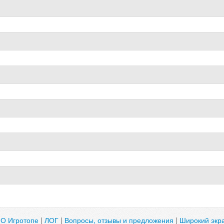
|
О Игротопе
|
ЛОГ
|
Вопросы, отзывы и предложения
|
Широкий экр