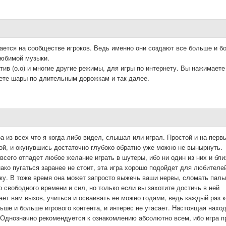
вается на сообществе игроков. Ведь именно они создают все больше и б
любимой музыки.
тив (о.о) и многие другие режимы, для игры по интернету. Вы нажимаете
ете шары по длительным дорожкам и так далее.
 из всех что я когда либо видел, слышал или играл. Простой и на перв
ой, и окунувшись достаточно глубоко обратно уже можно не вынырнуть.
 всего отпадет любое желание играть в шутеры, ибо ни один из них и бли
нако пугаться заранее не стоит, эта игра хорошо подойдет для любителе
у. В тоже время она может запросто выжечь ваши нервы, сломать паль
 свободного времени и сил, но только если вы захотите достичь в ней
сает вам вызов, учиться и осваивать ее можно годами, ведь каждый раз к
ьше и больше игрового контента, и интерес не угасает. Настоящая нахо
Однозначно рекомендуется к ознакомлению абсолютно всем, ибо игра п