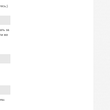
есь;)
ать за
ли же
ины.