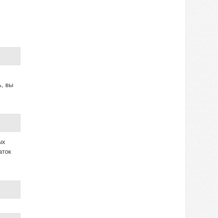
ь, вы
ых
аток