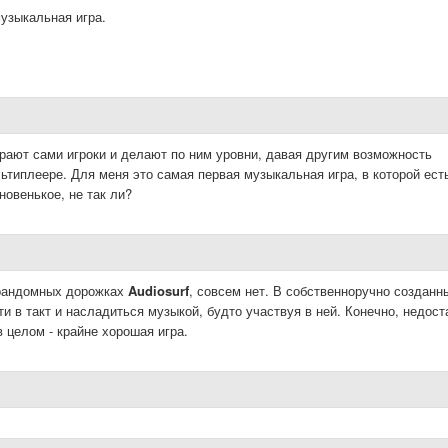
музыкальная игра.
ирают сами игроки и делают по ним уровни, давая другим возможность
льтиплеере. Для меня это самая первая музыкальная игра, в которой ест
новенькое, не так ли?
 рандомных дорожках
Audiosurf
, совсем нет. В собственноручно созданн
и в такт и насладиться музыкой, будто участвуя в ней. Конечно, недост
 целом - крайне хорошая игра.