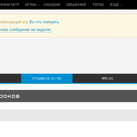
ИНКИ ИГР
ИГРЫ
СКИДКИ
ОБЩЕНИЕ
ТОПЫ
ЕЩЕ
екомендаций игр
Во что поиграть
.
анное сообщение на неделю.
ОТЗЫВЫ [6.16 | 55]
WIKI [0]
гроков