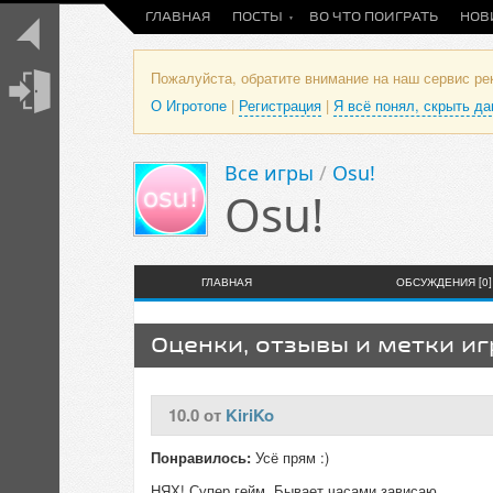
ГЛАВНАЯ
ПОСТЫ
ВО ЧТО ПОИГРАТЬ
НОВ
Пожалуйста, обратите внимание на наш сервис р
О Игротопе
|
Регистрация
|
Я всё понял, скрыть д
Все игры
/
Osu!
Osu!
ГЛАВНАЯ
ОБСУЖДЕНИЯ [0]
Оценки, отзывы и метки и
10.0 от
KiriKo
Понравилось:
Усё прям :)
НЯХ! Супер гейм. Бывает часами зависаю.