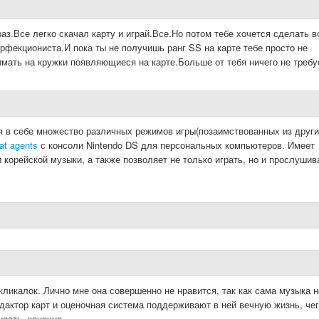
аз.Все легко скачал карту и играй.Все.Но потом тебе хочется сделать в
рфекциониста.И пока ты не получишь ранг SS на карте тебе просто не
имать на кружки появляющиеся на карте.Больше от тебя ничего не требу
я в себе множество различных режимов игры(позаимствованных из друг
eat agents
с консоли Nintendo DS для персональных компьютеров. Имеет
корейской музыки, а также позволяет не только играть, но и прослушив
кликалок. Лично мне она совершенно не нравится, так как сама музыка н
едактор карт и оценочная система поддерживают в ней вечную жизнь, че
ность, конечно.