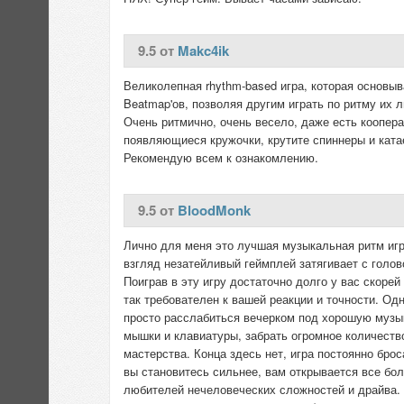
9.5 от
Makc4ik
Великолепная rhythm-based игра, которая основы
Beatmap'ов, позволяя другим играть по ритму их 
Очень ритмично, очень весело, даже есть коопера
появляющиеся кружочки, крутите спиннеры и ката
Рекомендую всем к ознакомлению.
9.5 от
BloodMonk
Лично для меня это лучшая музыкальная ритм игра
взгляд незатейливый геймплей затягивает с голов
Поиграв в эту игру достаточно долго у вас скорей
так требователен к вашей реакции и точности. Од
просто расслабиться вечерком под хорошую музык
мышки и клавиатуры, забрать огромное количество
мастерства. Конца здесь нет, игра постоянно бро
вы становитесь сильнее, вам открывается все бол
любителей нечеловеческих сложностей и драйва. 