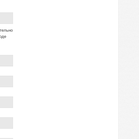
ительно
роде