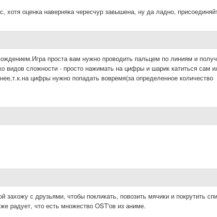
с, хотя оценка наверняка чересчур завышена, ну да ладно, присоединяйт
ождением.Игра проста вам нужно проводить пальцем по линиям и получ
ко видов сложности - просто нажимать на цифры и шарик катиться сам и
жнее,т.к.на цифры нужно попадать вовремя(за определенное количество
 захожу с друзьями, чтобы покликать, повозить мячики и покрутить сп
кже радует, что есть множество OST'ов из аниме.