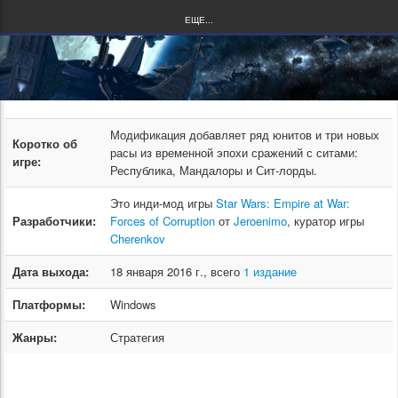
ЕЩЕ...
Модификация добавляет ряд юнитов и три новых
Коротко об
расы из временной эпохи сражений с ситами:
игре:
Республика, Мандалоры и Сит-лорды.
Это инди-мод игры
Star Wars: Empire at War:
Разработчики:
Forces of Corruption
от
Jeroenimo
, куратор игры
Cherenkov
Дата выхода:
18 января 2016 г., всего
1 издание
Платформы:
Windows
Жанры:
Стратегия