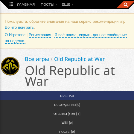
ГЛАВНАЯ
ПОСТЫ
ЕЩЕ
Пожалуйста, обратите внимание на наш сервис рекомендаций игр
Во что поиграть
.
О Игротопе
|
Регистрация
|
Я всё понял, скрыть данное сообщение
на неделю.
Все игры
/
Old Republic at War
Old Republic at
War
ГЛАВНАЯ
ОБСУЖДЕНИЯ [0]
ОТЗЫВЫ [6.50 | 1]
WIKI [0]
ПОСТЫ [0]