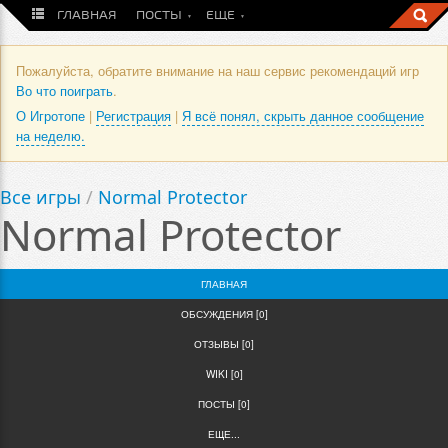
ГЛАВНАЯ
ПОСТЫ
ЕЩЕ
Пожалуйста, обратите внимание на наш сервис рекомендаций игр
Во что поиграть
.
О Игротопе
|
Регистрация
|
Я всё понял, скрыть данное сообщение
на неделю.
Все игры
/
Normal Protector
Normal Protector
ГЛАВНАЯ
ОБСУЖДЕНИЯ [0]
ОТЗЫВЫ [0]
WIKI [0]
ПОСТЫ [0]
ЕЩЕ...