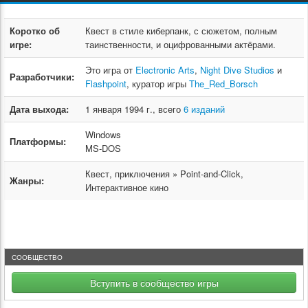
Коротко об
Квест в стиле киберпанк, с сюжетом, полным
игре:
таинственности, и оцифрованными актёрами.
Это игра от
Electronic Arts
,
Night Dive Studios
и
Разработчики:
Flashpoint
, куратор игры
The_Red_Borsch
Дата выхода:
1 января 1994 г., всего
6 изданий
Windows
Платформы:
MS-DOS
Квест, приключения » Point-and-Click,
Жанры:
Интерактивное кино
СООБЩЕСТВО
Вступить в сообщество игры