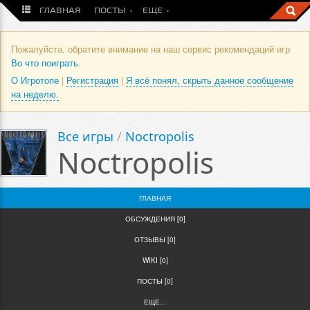
ГЛАВНАЯ
ПОСТЫ
ЕЩЕ
Пожалуйста, обратите внимание на наш сервис рекомендаций игр
Во что поиграть
.
О Игротопе
|
Регистрация
|
Я всё понял, скрыть данное сообщение
на неделю.
Все игры
/
Noctropolis
Noctropolis
ГЛАВНАЯ
ОБСУЖДЕНИЯ [0]
ОТЗЫВЫ [0]
WIKI [0]
ПОСТЫ [0]
ЕЩЕ...