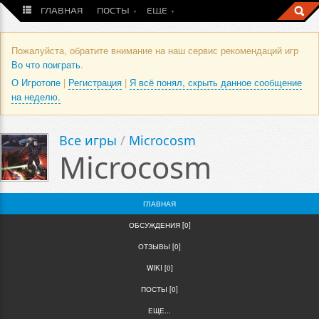
ГЛАВНАЯ
ПОСТЫ
ЕЩЕ
Пожалуйста, обратите внимание на наш сервис рекомендаций игр
Во что поиграть
.
О Игротопе
|
Регистрация
|
Я всё понял, скрыть данное сообщение
на неделю.
Все игры
/
Microcosm
Microcosm
ГЛАВНАЯ
ОБСУЖДЕНИЯ [0]
ОТЗЫВЫ [0]
WIKI [0]
ПОСТЫ [0]
ЕЩЕ...