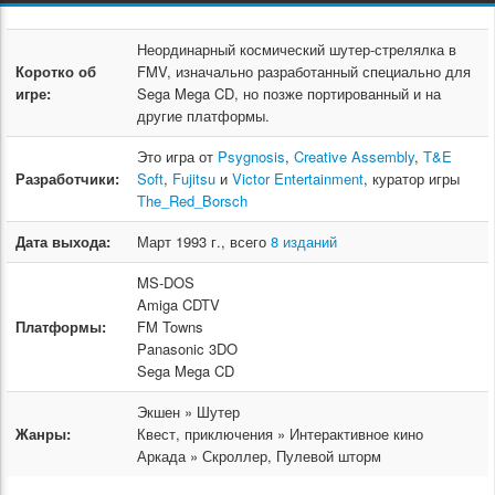
Неординарный космический шутер-стрелялка в
Коротко об
FMV, изначально разработанный специально для
игре:
Sega Mega CD, но позже портированный и на
другие платформы.
Это игра от
Psygnosis
,
Creative Assembly
,
T&E
Разработчики:
Soft
,
Fujitsu
и
Victor Entertainment
, куратор игры
The_Red_Borsch
Дата выхода:
Март 1993 г., всего
8 изданий
MS-DOS
Amiga CDTV
Платформы:
FM Towns
Panasonic 3DO
Sega Mega CD
Экшен » Шутер
Жанры:
Квест, приключения » Интерактивное кино
Аркада » Скроллер, Пулевой шторм