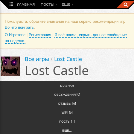
ГЛАВНАЯ
ПОСТЫ
ЕЩЕ
Пожалуйста, обратите внимание на наш сервис рекомендаций игр
Во что поиграть
.
О Игротопе
|
Регистрация
|
Я всё понял, скрыть данное сообщение
на неделю.
Все игры
/
Lost Castle
Lost Castle
ГЛАВНАЯ
ОБСУЖДЕНИЯ [0]
ОТЗЫВЫ [0]
WIKI [0]
ПОСТЫ [1]
ЕЩЕ...