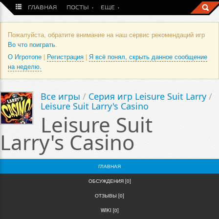
ГЛАВНАЯ
ПОСТЫ
ЕЩЕ
Пожалуйста, обратите внимание на наш сервис рекомендаций игр
Во что поиграть
.
О Игротопе
|
Регистрация
|
Я всё понял, скрыть данное сообщение
на неделю.
Все игры
/
Серия игр Leisure Suit Larry
/
Leisure Suit Larry's Casino
Leisure Suit
Larry's Casino
ГЛАВНАЯ
ОБСУЖДЕНИЯ [0]
ОТЗЫВЫ [0]
WIKI [0]