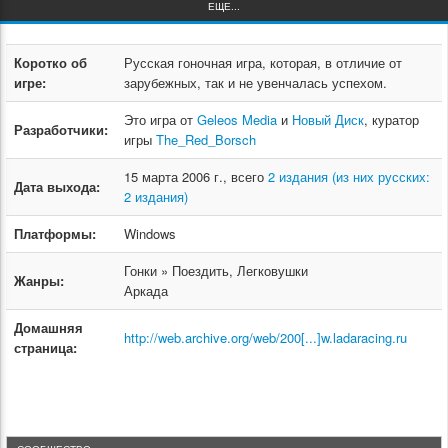
ЕЩЕ...
Коротко об
Русская гоночная игра, которая, в отличие от
игре:
зарубежных, так и не увенчалась успехом.
Это игра от
Geleos Media
и
Новый Диск
, куратор
Разработчики:
игры
The_Red_Borsch
15 марта 2006 г., всего
2 издания (из них русских:
Дата выхода:
2 издания)
Платформы:
Windows
Гонки » Поездить, Легковушки
Жанры:
Аркада
Домашняя
http://web.archive.org/web/200[...]w.ladaracing.ru
страница: