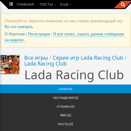
ГЛАВНАЯ
ПОСТЫ
ЕЩЕ
Пожалуйста, обратите внимание на наш сервис рекомендаций игр
Во что поиграть
.
О Игротопе
|
Регистрация
|
Я всё понял, скрыть данное сообщение
на неделю.
Все игры
/
Серия игр Lada Racing Club
/
Lada Racing Club
Lada Racing Club
ГЛАВНАЯ
ОБСУЖДЕНИЯ [0]
ОТЗЫВЫ [0]
WIKI [0]
ПОСТЫ [0]