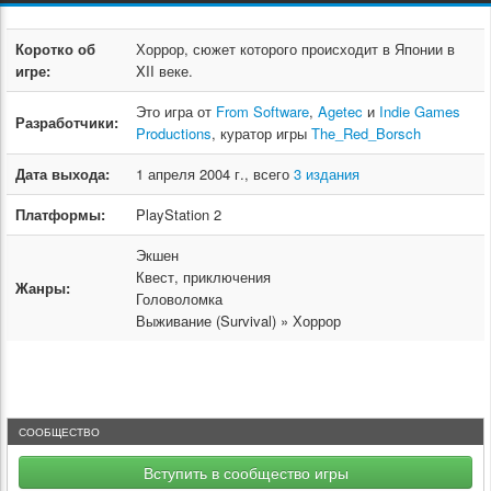
Коротко об
Хоррор, сюжет которого происходит в Японии в
игре:
XII веке.
Это игра от
From Software
,
Agetec
и
Indie Games
Разработчики:
Productions
, куратор игры
The_Red_Borsch
Дата выхода:
1 апреля 2004 г., всего
3 издания
Платформы:
PlayStation 2
Экшен
Квест, приключения
Жанры:
Головоломка
Выживание (Survival) » Хоррор
СООБЩЕСТВО
Вступить в сообщество игры