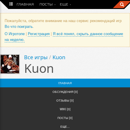
ГЛАВНАЯ
ПОСТЫ
ЕЩЕ
Пожалуйста, обратите внимание на наш сервис рекомендаций игр
Во что поиграть
.
О Игротопе
|
Регистрация
|
Я всё понял, скрыть данное сообщение
на неделю.
Все игры
/
Kuon
Kuon
ГЛАВНАЯ
ОБСУЖДЕНИЯ [0]
ОТЗЫВЫ [0]
WIKI [0]
ПОСТЫ [0]
ЕЩЕ...