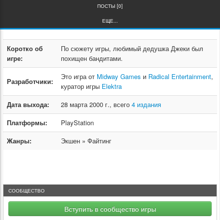
ПОСТЫ [0]
ЕЩЕ...
Коротко об
По сюжету игры, любимый дедушка Джеки был
игре:
похищен бандитами.
Это игра от
Midway Games
и
Radical Entertainment
,
Разработчики:
куратор игры
Elektra
Дата выхода:
28 марта 2000 г., всего
4 издания
Платформы:
PlayStation
Жанры:
Экшен » Файтинг
СООБЩЕСТВО
Вступить в сообщество игры