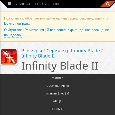
ГЛАВНАЯ
ПОСТЫ
ЕЩЕ
Пожалуйста, обратите внимание на наш сервис рекомендаций игр
Во что поиграть
.
О Игротопе
|
Регистрация
|
Я всё понял, скрыть данное сообщение
на неделю.
Все игры
/
Серия игр Infinity Blade
/
Infinity Blade II
Infinity Blade II
ГЛАВНАЯ
ОБСУЖДЕНИЯ [0]
ОТЗЫВЫ [7.00 | 1]
WIKI [0]
ПОСТЫ [0]