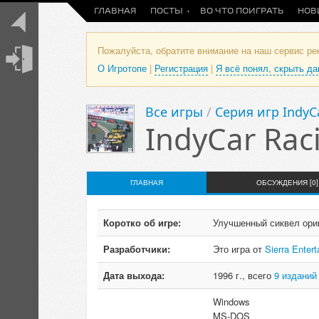
ГЛАВНАЯ
ПОСТЫ
ВО ЧТО ПОИГРАТЬ
НОВ
Пожалуйста, обратите внимание на наш сервис р
О Игротопе
|
Регистрация
|
Я всё понял, скрыть д
Все игры
/
Серия игр IndyC
IndyCar Raci
ГЛАВНАЯ
ОБСУЖДЕНИЯ [0]
Коротко об игре:
Улучшенный сиквел ориг
Разработчики:
Это игра от
Sierra Enter
Дата выхода:
1996 г., всего
9 изданий
Windows
MS-DOS