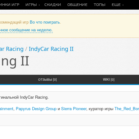
ИНКИ ИГР
ИГРЫ
СКИДКИ
ОБЩЕНИЕ
ТОПЫ
ЕЩЕ
екомендаций игр
Во что поиграть
.
анное сообщение на неделю.
ar Racing
/
IndyCar Racing II
ng II
ОТЗЫВЫ [0]
WIKI [0]
инальной IndyCar Racing.
tainment
,
Papyrus Design Group
и
Sierra Pioneer
, куратор игры
The_Red_Bor