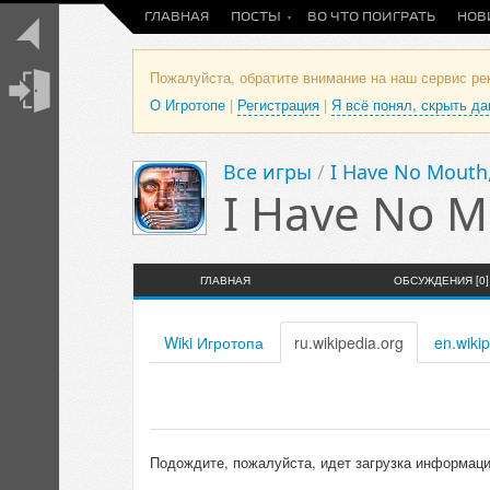
ГЛАВНАЯ
ПОСТЫ
ВО ЧТО ПОИГРАТЬ
НОВ
Пожалуйста, обратите внимание на наш сервис р
О Игротопе
|
Регистрация
|
Я всё понял, скрыть д
Все игры
/
I Have No Mouth
I Have No M
ГЛАВНАЯ
ОБСУЖДЕНИЯ [0]
Wiki Игротопа
ru.wikipedia.org
en.wiki
Подождите, пожалуйста, идет загрузка информации с