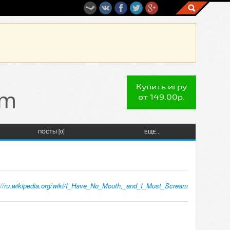
Купить игру
am
от 149.00р.
ПОСТЫ [0]
ЕЩЕ...
://ru.wikipedia.org/wiki/I_Have_No_Mouth,_and_I_Must_Scream