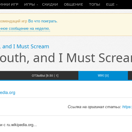
ИНКИ ИГР
ИГРЫ
СКИДКИ
ОБЩЕНИЕ
ТОПЫ
ЕЩЕ
екомендаций игр
Во что поиграть
.
анное сообщение на неделю.
, and I Must Scream
outh, and I Must Scre
ОТЗЫВЫ [9.50 | 1]
WIKI [0]
pedia.org
Ссылка на оригинал статьи:
https
 ru.wikipedia.org...