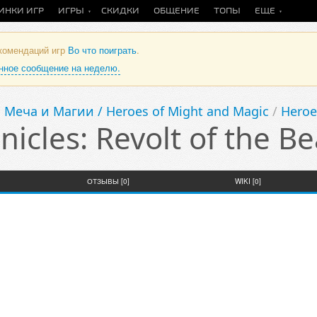
ИНКИ ИГР
ИГРЫ
СКИДКИ
ОБЩЕНИЕ
ТОПЫ
ЕЩЕ
екомендаций игр
Во что поиграть
.
анное сообщение на неделю.
 Меча и Магии / Heroes of Might and Magic
/
Heroe
icles: Revolt of the B
ОТЗЫВЫ [0]
WIKI [0]