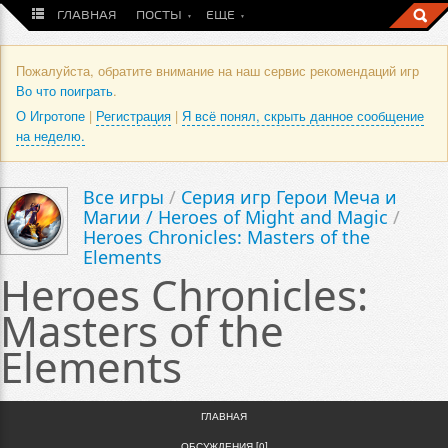
ГЛАВНАЯ
ПОСТЫ
ЕЩЕ
Пожалуйста, обратите внимание на наш сервис рекомендаций игр
Во что поиграть
.
О Игротопе
|
Регистрация
|
Я всё понял, скрыть данное сообщение
на неделю.
Все игры
/
Серия игр Герои Меча и
Магии / Heroes of Might and Magic
/
Heroes Chronicles: Masters of the
Elements
Heroes Chronicles:
Masters of the
Elements
ГЛАВНАЯ
ОБСУЖДЕНИЯ [0]