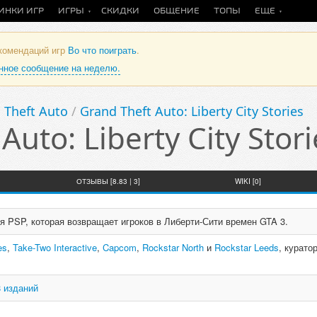
ИНКИ ИГР
ИГРЫ
СКИДКИ
ОБЩЕНИЕ
ТОПЫ
ЕЩЕ
екомендаций игр
Во что поиграть
.
анное сообщение на неделю.
 Theft Auto
/
Grand Theft Auto: Liberty City Stories
Auto: Liberty City Stori
ОТЗЫВЫ [8.83 | 3]
WIKI [0]
 PSP, которая возвращает игроков в Либерти-Сити времен GTA 3.
es
,
Take-Two Interactive
,
Capcom
,
Rockstar North
и
Rockstar Leeds
, курато
8 изданий