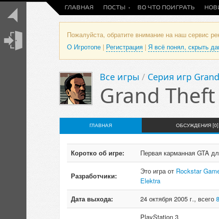
ГЛАВНАЯ
ПОСТЫ
ВО ЧТО ПОИГРАТЬ
НОВ
Пожалуйста, обратите внимание на наш сервис р
О Игротопе
|
Регистрация
|
Я всё понял, скрыть д
Все игры
/
Серия игр Grand
Grand Theft 
ГЛАВНАЯ
ОБСУЖДЕНИЯ [0]
Коротко об игре:
Первая карманная GTA для
Это игра от
Rockstar Gam
Разработчики:
Elektra
Дата выхода:
24 октября 2005 г., всего
PlayStation 3