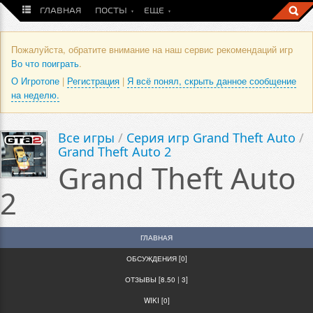
ГЛАВНАЯ
ПОСТЫ
ЕЩЕ
Пожалуйста, обратите внимание на наш сервис рекомендаций игр
Во что поиграть
.
О Игротопе
|
Регистрация
|
Я всё понял, скрыть данное сообщение
на неделю.
Все игры
/
Серия игр Grand Theft Auto
/
Grand Theft Auto 2
Grand Theft Auto
2
ГЛАВНАЯ
ОБСУЖДЕНИЯ [0]
ОТЗЫВЫ [8.50 | 3]
WIKI [0]