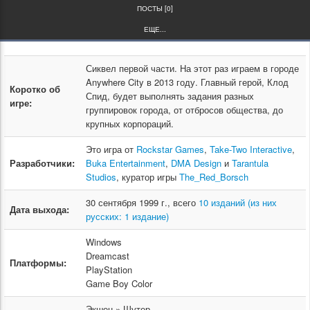
ПОСТЫ [0]
ЕЩЕ...
Сиквел первой части. На этот раз играем в городе
Anywhere City в 2013 году. Главный герой, Клод
Коротко об
Спид, будет выполнять задания разных
игре:
группировок города, от отбросов общества, до
крупных корпораций.
Это игра от
Rockstar Games
,
Take-Two Interactive
,
Разработчики:
Buka Entertainment
,
DMA Design
и
Tarantula
Studios
, куратор игры
The_Red_Borsch
30 сентября 1999 г., всего
10 изданий (из них
Дата выхода:
русских: 1 издание)
Windows
Dreamcast
Платформы:
PlayStation
Game Boy Color
Экшен » Шутер