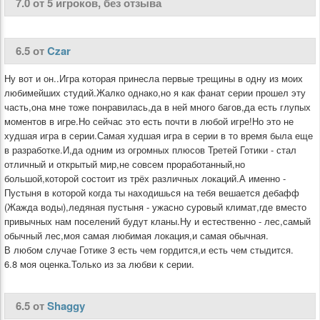
7.0 от 5 игроков, без отзыва
6.5 от
Czar
Ну вот и он..Игра которая принесла первые трещины в одну из моих
любимейших студий.Жалко однако,но я как фанат серии прошел эту
часть,она мне тоже понравилась,да в ней много багов,да есть глупых
моментов в игре.Но сейчас это есть почти в любой игре!Но это не
худшая игра в серии.Самая худшая игра в серии в то время была еще
в разработке.И,да одним из огромных плюсов Третей Готики - стал
отличный и открытый мир,не совсем проработанный,но
большой,которой состоит из трёх различных локаций.А именно -
Пустыня в которой когда ты находишься на тебя вешается дебафф
(Жажда воды),ледяная пустыня - ужасно суровый климат,где вместо
привычных нам поселений будут кланы.Ну и естественно - лес,самый
обычный лес,моя самая любимая локация,и самая обычная.
В любом случае Готике 3 есть чем гордится,и есть чем стыдится.
6.8 моя оценка.Только из за любви к серии.
6.5 от
Shaggy