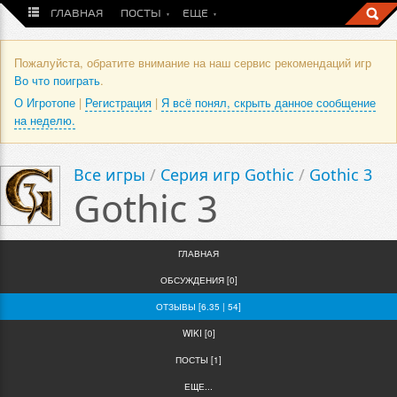
ГЛАВНАЯ
ПОСТЫ
ЕЩЕ
Пожалуйста, обратите внимание на наш сервис рекомендаций игр
Во что поиграть
.
О Игротопе
|
Регистрация
|
Я всё понял, скрыть данное сообщение
на неделю.
Все игры
/
Серия игр Gothic
/
Gothic 3
Gothic 3
ГЛАВНАЯ
ОБСУЖДЕНИЯ [0]
ОТЗЫВЫ [6.35 | 54]
WIKI [0]
ПОСТЫ [1]
ЕЩЕ...