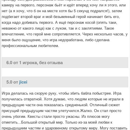
камеру на первого, персонаж бьёт и идёт вперед хочу ли я этого, или
нет (а я хочу, что б он на месте хотя бы 5 секунд подрался!), затем
подбегает второй враг и мой безымянный герой начинает бить его,
когда надо добивать первого. А ещё персонаж косой (опять таки,
неважно от какого лица) как с луком, так и с заклятиями. Такое
впечатление, что герой мне сопротивляется. Через несколько часов, у
меня было ощущение, что игра недоработана, либо сделана
профессиональным любителем.
6.0 от 1 игрокa, без отзыва
5.0 от
jicei
Игра делалась на скорую руку, чтобы збить бабла побыстрее. Игра
получилась отвратной. Хотя думаю, что людям которые не играли в
предыдущие части она показалась средненькой. Отличный сюжет
присущий предыдущим частям улетучился.Жалко. Он стал просто
очень убогим. Квесты стали просто ужасны. Из плюсов могу
отметить...Большой открытый мир. Только из-за моей любви к
придыдущиим частям и здаровеному открытому миру. Могу поставить