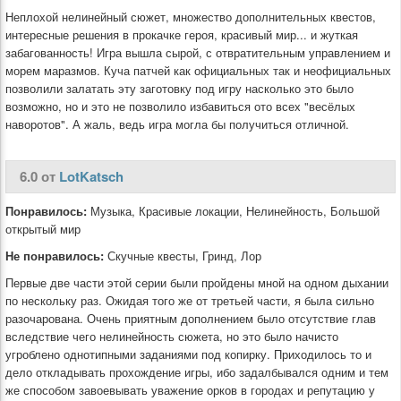
Неплохой нелинейный сюжет, множество дополнительных квестов,
интересные решения в прокачке героя, красивый мир... и жуткая
забагованность! Игра вышла сырой, с отвратительным управлением и
морем маразмов. Куча патчей как официальных так и неофициальных
позволили залатать эту заготовку под игру насколько это было
возможно, но и это не позволило избавиться ото всех "весёлых
наворотов". А жаль, ведь игра могла бы получиться отличной.
6.0 от
LotKatsch
Понравилось:
Музыка, Красивые локации, Нелинейность, Большой
открытый мир
Не понравилось:
Скучные квесты, Гринд, Лор
Первые две части этой серии были пройдены мной на одном дыхании
по нескольку раз. Ожидая того же от третьей части, я была сильно
разочарована. Очень приятным дополнением было отсутствие глав
вследствие чего нелинейность сюжета, но это было начисто
угроблено однотипными заданиями под копирку. Приходилось то и
дело откладывать прохождение игры, ибо задалбывался одним и тем
же способом завоевывать уважение орков в городах и репутацию у