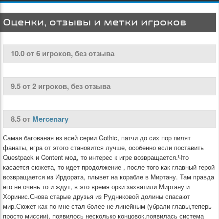
Оценки, отзывы и метки игроков
10.0 от 6 игроков, без отзыва
9.5 от 2 игроков, без отзыва
8.5 от
Mercenary
Самая багованая из всей серии Gothic, патчи до сих пор пилят
фанаты, игра от этого становится лучше, особенно если поставить
Questpack и Content мод, то интерес к игре возвращается.Что
касается сюжета, то идет продолжение , после того как главный герой
возвращается из Ирдората, плывет на корабле в Миртану. Там правда
его не очень то и ждут, в это время орки захватили Миртану и
Хоринис.Снова старые друзья из Рудниковой долины спасают
мир.Сюжет как по мне стал более не линейным (убрали главы,теперь
просто миссии), появилось несколько концовок,появилась система