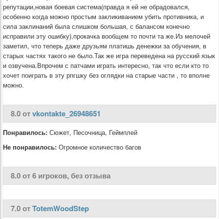
репутации,новая боевая система(правда я ей не обрадовался,
особенно когда можно простым закликиванием убить противника, и
сила заклинаний была слишком большая, с балансом конечно
исправили эту ошибку),прокачка вообщем то почти та же.Из мелочей
заметил, что теперь даже друзьям платишь денежки за обучения, в
старых частях такого не было.Так же игра переведена на русский язык
и озвучена.Впрочем с патчами играть интересно, так что если кто то
хочет поиграть в эту рпгшку без оглядки на старые части , то вполне
можно.
8.0 от
vkontakte_26948651
Понравилось:
Сюжет, Песочница, Геймплей
Не понравилось:
Огромное количество багов
8.0 от 6 игроков, без отзыва
7.0 от
TotemWoodStep