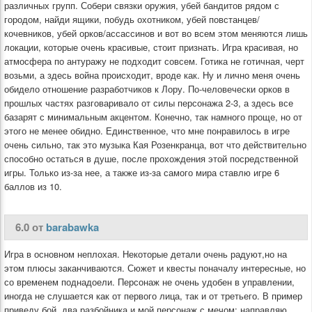
различных групп. Собери связки оружия, убей бандитов рядом с
городом, найди ящики, побудь охотником, убей повстанцев/
кочевников, убей орков/ассассинов и вот во всем этом меняются лишь
локации, которые очень красивые, стоит признать. Игра красивая, но
атмосфера по антуражу не подходит совсем. Готика не готичная, черт
возьми, а здесь война происходит, вроде как. Ну и лично меня очень
обидело отношение разработчиков к Лору. По-человечески орков в
прошлых частях разговаривало от силы персонажа 2-3, а здесь все
базарят с минимальным акцентом. Конечно, так намного проще, но от
этого не менее обидно. Единственное, что мне понравилось в игре
очень сильно, так это музыка Кая Розенкранца, вот что действительно
способно остаться в душе, после прохождения этой посредственной
игры. Только из-за нее, а также из-за самого мира ставлю игре 6
баллов из 10.
6.0 от
barabawka
Игра в основном неплохая. Некоторые детали очень радуют,но на
этом плюсы заканчиваются. Сюжет и квесты поначалу интересные, но
со временем поднадоели. Персонаж не очень удобен в управлении,
иногда не слушается как от первого лица, так и от третьего. В пример
приведу бой, два разбойника и мой персонаж с мечом: направляю