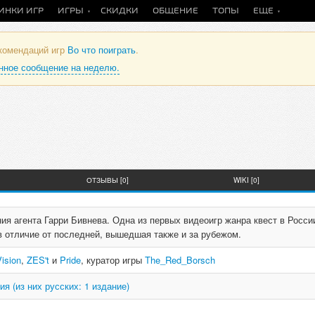
ИНКИ ИГР
ИГРЫ
СКИДКИ
ОБЩЕНИЕ
ТОПЫ
ЕЩЕ
екомендаций игр
Во что поиграть
.
анное сообщение на неделю.
ОТЗЫВЫ [0]
WIKI [0]
я агента Гарри Бивнева. Одна из первых видеоигр жанра квест в Росси
в отличие от последней, вышедшая также и за рубежом.
Vision
,
ZES't
и
Pride
, куратор игры
The_Red_Borsch
ия (из них русских: 1 издание)