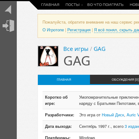
ГЛАВНАЯ
ПОСТЫ
ВО ЧТО ПОИГРАТЬ
НОВ
Пожалуйста, обратите внимание на наш сервис р
О Игротопе
|
Регистрация
|
Я всё понял, скрыть д
Все игры
/
GAG
GAG
ГЛАВНАЯ
ОБСУЖДЕНИЯ [0]
Коротко об
Умопомрачительные приключени
игре:
наряду с Братьями Пилотами, 
Разработчики:
Это игра от
Новый Диск
,
Auric 
Дата выхода:
Сентябрь 1997 г., всего
3 издан
Платформы:
Windows