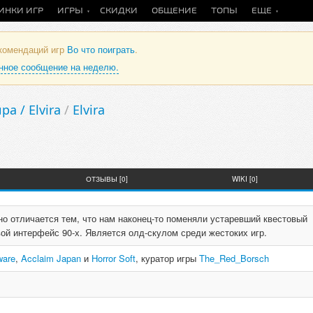
ИНКИ ИГР
ИГРЫ
СКИДКИ
ОБЩЕНИЕ
ТОПЫ
ЕЩЕ
екомендаций игр
Во что поиграть
.
анное сообщение на неделю.
а / Elvira
/
Elvira
ОТЗЫВЫ [0]
WIKI [0]
 но отличается тем, что нам наконец-то поменяли устаревший квестовый
ой интерфейс 90-х. Является олд-скулом среди жестоких игр.
ware
,
Acclaim Japan
и
Horror Soft
, куратор игры
The_Red_Borsch