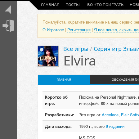
ГЛАВНАЯ
ПОСТЫ
ВО ЧТО ПОИГРАТЬ
НОВ
Пожалуйста, обратите внимание на наш сервис р
О Игротопе
|
Регистрация
|
Я всё понял, скрыть д
Все игры
/
Серия игр Эльвир
Elvira
ГЛАВНАЯ
ОБСУЖДЕНИЯ [0]
Коротко об
Похожа на Personal Nightmare,
игре:
интерфейс 80-х на новый ролев
Разработчики:
Это игра от
Accolade
,
Flair Soft
Дата выхода:
1990 г., всего
9 изданий
MS-DOS