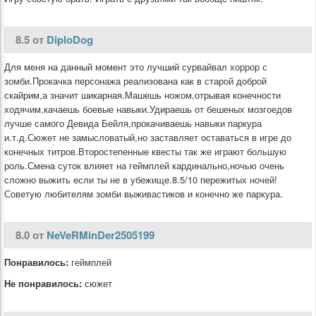
8.5 от
DiploDog
Для меня на данный момент это лучший сурвайвал хоррор с
зомби.Прокачка персонажа реализована как в старой доброй
скайрим,а значит шикарная.Машешь ножом,отрывая конечности
ходячим,качаешь боевые навыки.Удираешь от бешеных мозгоедов
лучше самого Девида Бейля,прокачиваешь навыки паркура
и.т.д.Сюжет не замысловатый,но заставляет оставаться в игре до
конечных титров.Второстепенные квесты так же играют большую
роль.Смена суток влияет на геймплей кардинально,ночью очень
сложно выжить если ты не в убежище.8.5/10 пережитых ночей!
Советую любителям зомби выживастиков и конечно же паркура.
8.0 от
NeVeRMinDer2505199
Понравилось:
геймплей
Не понравилось:
сюжет