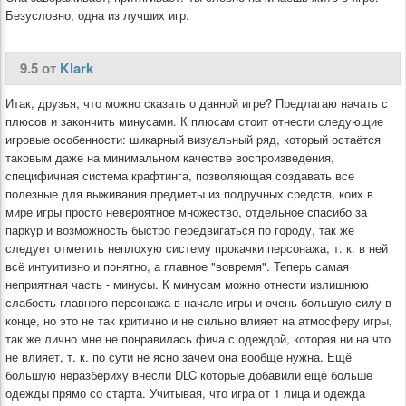
Безусловно, одна из лучших игр.
9.5 от
Klark
Итак, друзья, что можно сказать о данной игре? Предлагаю начать с
плюсов и закончить минусами. К плюсам стоит отнести следующие
игровые особенности: шикарный визуальный ряд, который остаётся
таковым даже на минимальном качестве воспроизведения,
специфичная система крафтинга, позволяющая создавать все
полезные для выживания предметы из подручных средств, коих в
мире игры просто невероятное множество, отдельное спасибо за
паркур и возможность быстро передвигаться по городу, так же
следует отметить неплохую систему прокачки персонажа, т. к. в ней
всё интуитивно и понятно, а главное "вовремя". Теперь самая
неприятная часть - минусы. К минусам можно отнести излишнюю
слабость главного персонажа в начале игры и очень большую силу в
конце, но это не так критично и не сильно влияет на атмосферу игры,
так же лично мне не понравилась фича с одеждой, которая ни на что
не влияет, т. к. по сути не ясно зачем она вообще нужна. Ещё
большую неразбериху внесли DLC которые добавили ещё больше
одежды прямо со старта. Учитывая, что игра от 1 лица и одежда