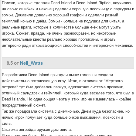
Поляки, которые сделали Dead Island и Dead Island Riptide, научились
на своих ошибках и наконец сделали хорошую песочницу с паркуром и
зомби. Добавили довольно хороший графон и сделали разный
геймплей ночью и днём. Зомби - больше не подушки для битья, а
реальные враги, которые в количестве больше 4-ёх могут убить
игрока. Сюжет, правда, не очень разнообразен, но некоторые
необязательные квесты реально хорошо прописаны, и играть
интересно ради открывающихся способностей и интересной механики.
8.5 от
Neil_Watts
Разработчики Dead Island прыгнули выше головы и создали
действительно потрясающую игру. Итак, в отличии от "Мертвого
острова" тут был добавлен паркур, адекватная система прокачки,
отличный саундтрэк и геймплей, который куда веселее того, что был в
Dead Islande. Но одна общая черта у этих игр не изменилась - крайне
посредственный сюжет.
Так же порадовала система с днемночью. Днем куда безопаснее, но
ночью игрок получает куда больше очков выживания, ловкости и
силы.
Система апгрейда оружия доставила.
Игру советую брать. Играть с друзьями так вообще ништяк.