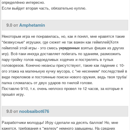
определённо интересно.
Если выйдет вторая часть, обязательно куплю.
9.0 от
Amphetamin
Некоторым игра не понравилась, но, как я понял, мне нравятся такие
"безвкусные" игрушки, где сюжет не так важен как геймплей(Хотя
геймплей этой игры - это смесь
украденных
взятых фишек из других
игр). Всё-таки иногда доставляет побегать по зданиям, размозжить
пару-тройку голов надоедливых ходячих и пострелять в тупых
головорезов. Конечно нюансы присутствуют, такие как падение с 10-
ого этажа на маленькую кучку мусора, с "не несением" последствий в
виде переломов и постоянные поиски нового оружия, ведь твоя труба/
палка сломалась от двух ударов по гнилой голове.
Поставлю 9/10, т.к. очень неплохо провел те 12 часов, за которые я
прошёл игру.
9.0 от
noobsaibot676
Разработчики молодцы! Игру сделали на десять баллов! Но, мне
кажется, требования к "железу" немного завышены. На средних