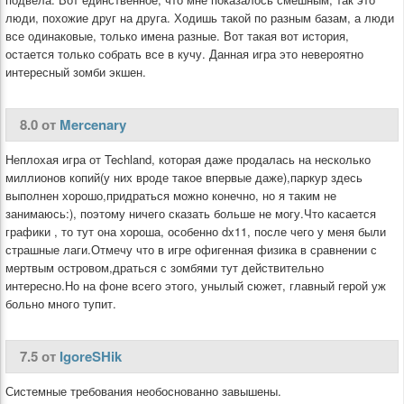
люди, похожие друг на друга. Ходишь такой по разным базам, а люди
все одинаковые, только имена разные. Вот такая вот история,
остается только собрать все в кучу. Данная игра это невероятно
интересный зомби экшен.
8.0 от
Mercenary
Неплохая игра от Techland, которая даже продалась на несколько
миллионов копий(у них вроде такое впервые даже),паркур здесь
выполнен хорошо,придраться можно конечно, но я таким не
занимаюсь:), поэтому ничего сказать больше не могу.Что касается
графики , то тут она хороша, особенно dx11, после чего у меня были
страшные лаги.Отмечу что в игре офигенная физика в сравнении с
мертвым островом,драться с зомбями тут действительно
интересно.Но на фоне всего этого, унылый сюжет, главный герой уж
больно много тупит.
7.5 от
IgoreSHik
Системные требования необоснованно завышены.