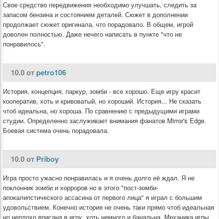
Свое средство передвижения необходимо улучшать, следить за
запасом бензина и состоянием деталей. Сюжет в дополнении
продолжает сюжет оригинала, что порадовало. В общем, игрой
доволен полностью. Даже нечего написать в пункте "что не
понравилось".
10.0 от
petro106
История, концепция, паркур, зомби - все хорошо. Еще игру красит
кооператив, хоть и кривоватый, но хороший. История... Не сказать
чтоб идеальна, но хороша. По сравнению с предыдущими играми
студии. Определенно заслуживает внимания фанатов Mirror's Edge.
Боевая система очень порадовала.
10.0 от
Priboy
Игра просто ужасно понравилась и я очень долго её ждал. Я не
поклонник зомби и хорроров но в этого "пост-зомби-
апокалипстического ассасина от первого лица" я играл с большим
удовольствием. Конечно история не очень таки прямо чтоб идеальная
но неплохо вписана в игру, хоть немного и банальна. Механика игры