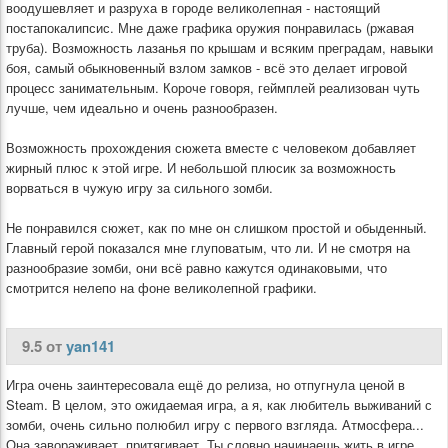
воодушевляет и разруха в городе великолепная - настоящий
постапокалипсис. Мне даже графика оружия понравилась (ржавая
труба). Возможность лазанья по крышам и всяким преградам, навыки
боя, самый обыкновенный взлом замков - всё это делает игровой
процесс занимательным. Короче говоря, геймплей реализован чуть
лучше, чем идеально и очень разнообразен.
Возможность прохождения сюжета вместе с человеком добавляет
жирный плюс к этой игре. И небольшой плюсик за возможность
ворваться в чужую игру за сильного зомби.
Не понравился сюжет, как по мне он слишком простой и обыденный.
Главный герой показался мне глуповатым, что ли. И не смотря на
разнообразие зомби, они всё равно кажутся одинаковыми, что
смотрится нелепо на фоне великолепной графики.
9.5 от
yan141
Игра очень заинтересовала ещё до релиза, но отпугнула ценой в
Steam. В целом, это ожидаемая игра, а я, как любитель выживаний с
зомби, очень сильно полюбил игру с первого взгляда. Атмосфера...
Она завораживает, притягивает. Ты словно начинаешь жить в игре.