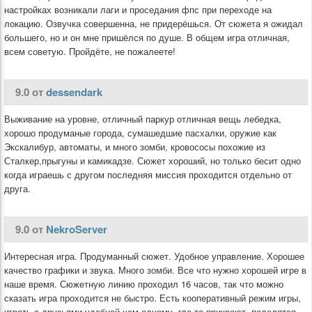
настройках возникали лаги и проседания фпс при переходе на
локацию. Озвучка совершенна, не придерёшься. От сюжета я ожидал
большего, но и он мне пришёлся по душе. В общем игра отличная,
всем советую. Пройдёте, не пожалеете!
9.0 от
dessendark
Выживание на уровне, отличный паркур отличная вещь лебедка,
хорошо продуманые города, сумашедшие пасхалки, оружие как
Экскалибур, автоматы, и много зомби, кровососы похожие из
Сталкер,прыгуны и камикадзе. Сюжет хороший, но только бесит одно
когда играешь с другом последняя миссия проходится отдельно от
друга.
9.0 от
NekroServer
Интересная игра. Продуманный сюжет. Удобное управление. Хорошее
качество графики и звука. Много зомби. Все что нужно хорошей игре в
наше время. Сюжетную линию проходил 16 часов, так что можно
сказать игра проходится не быстро. Есть кооперативный режим игры,
играть с друзьями удобней чем одному, где-то прикроют, поделятся