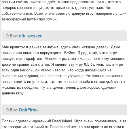
ровным счётом ничего не даёт, можно предположить лишь, что это
подарок кооперативщикам, которым есть где разгуляться. Вот
собственно и всё. Всем очень советую данную игру, наверное лучший
атмосферный шутер про зомби.
9.5 от
nik_wesker
Мне нравиться данная тематика, здесь учли каждую деталь. Даже
пригласили опытного паркурщика - Бейля. Я рад тому, что в игре
присутствует крафтинг. Многие игры такого жанра, по моему мнению,
даже не сравняться с этой. Я оценил эту игру 9.5 баллов, т.к. в игре
есть один небольшой минус - это то, что когда находишься на
выполнении задания, нельзя спать в убежище. Уж больно рисковано
ночью ходить по улочкам, т.к. там опасные зомби и не каждый раз ты
можешь их победить. Ну а в целом, очень даже хорошо сделали
данную игру.
9.5 от
DoItFirst-
Поляки сделали идеальный Dead Island. Игра очень понравилась, а те
кто говорят что отличий от Dead Island нет, то они просто не играли в