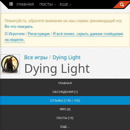
ГЛАВНАЯ
ПОСТЫ
ЕЩЕ
Пожалуйста, обратите внимание на наш сервис рекомендаций игр
Во что поиграть
.
О Игротопе
|
Регистрация
|
Я всё понял, скрыть данное сообщение
на неделю.
Все игры
/
Dying Light
Dying Light
ГЛАВНАЯ
ОБСУЖДЕНИЯ [1]
ОТЗЫВЫ [7.95 | 105]
WIKI [6]
ПОСТЫ [15]
ЕЩЕ...