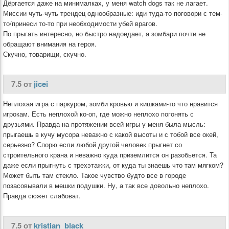
Дёргается даже на минималках, у меня watch dogs так не лагает.
Миссии чуть-чуть трендец однообразные: иди туда-то поговори с тем-
то/принеси то-то при необходимости убей врагов.
По прыгать интересно, но быстро надоедает, а зомбари почти не
обращают внимания на героя.
Скучно, товарищи, скучно.
7.5 от
jicei
Неплохая игра с паркуром, зомби кровью и кишками-то что нравится
игрокам. Есть неплохой ко-оп, где можно неплохо погонять с
друзьями. Правда на протяжении всей игры у меня была мысль:
прыгаешь в кучу мусора неважно с какой высоты и с тобой все окей,
серьезно? Спорю если любой другой человек прыгнет со
строительного крана и неважно куда приземлится он разобьется. Та
даже если прыгнуть с трехэтажки, от куда ты знаешь что там мягком?
Может быть там стекло. Такое чувство будто все в городе
позасовывали в мешки подушки. Ну, а так все довольно неплохо.
Правда сюжет слабоват.
7.5 от
kristian_black