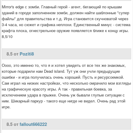
Mirror's edge с зомби. Главный герой - агент, бегающий по крышам
зданий в городе заполненном зомби, должен найти шаблонные "супер
файлы" для правительства и т.д. Игра становится скучноватой через
3-4 часа, но сюжет и графика неплохи. Единственный минус - система
крафта плоха, огнестрельное оружие появляется ближе к концу игры.
8,5/10
8.5 от
Poziti8
Оооо, это именно то, что я и хотел увидеть от все тех же знакомых,
которые подарили нам Dead island. Тут уж они учли предыдущие
ошибки - и игра получилась очень хорошей. Пусть и ресурсоемкой.
Сам играл на низких настройках, что несколько омрачило мои взгляды
на графическую красоту игры. А так - правильная боевка, за
исключением удара в прыжке. Очень уж бывали глупые ситуации с
ним. Шикарный паркур - такого еще нигде не видел. Очень рад этой
игре.
8.5 от
fallout666222