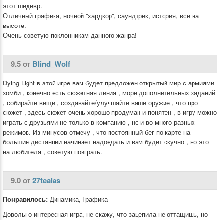
этот шедевр.
Отличный графика, ночной ''хардкор'', саундтрек, история, все на
высоте.
Очень советую поклонникам данного жанра!
9.5 от
Blind_Wolf
Dying Light в этой игре вам будет предложен открытый мир с армиями
зомби , конечно есть сюжетная линия , море дополнительных заданий
, собирайте вещи , создавайте/улучшайте ваше оружие , что про
сюжет , здесь сюжет очень хорошо продуман и понятен , в игру можно
играть с друзьями не только в компанию , но и во много разных
режимов. Из минусов отмечу , что постоянный бег по карте на
большие дистанции начинает надоедать и вам будет скучно , но это
на любителя , советую поиграть.
9.0 от
27tealas
Понравилось:
Динамика, Графика
Довольно интересная игра, не скажу, что зацепила не оттащишь, но