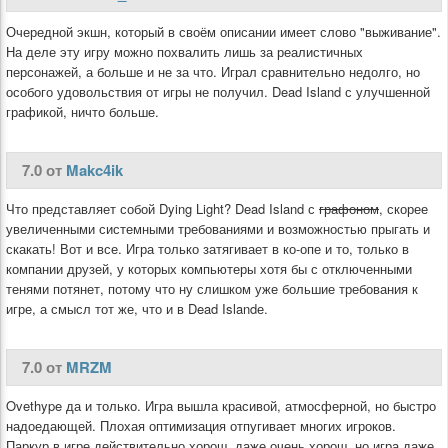
Очередной экшн, который в своём описании имеет слово "выживание".
На деле эту игру можно похвалить лишь за реалистичных
персонажей, а больше и не за что. Играл сравнительно недолго, но
особого удовольствия от игры не получил. Dead Island с улучшенной
графикой, ничто больше.
7.0 от
Makc4ik
Что представляет собой Dying Light? Dead Island с
графоном
, скорее
увеличенными системными требованиями и возможностью прыгать и
скакать! Вот и все. Игра только затягивает в ко-опе и то, только в
компании друзей, у которых компьютеры хотя бы с отключенными
тенями потянет, потому что ну слишком уже большие требования к
игре, а смысл тот же, что и в Dead Islandе.
7.0 от
MRZM
Ovethype да и только. Игра вышла красивой, атмосферной, но быстро
надоедающей. Плохая оптимизация отпугивает многих игроков.
Паркур в игре действительно хорош, даже очень хорош, но игра даже