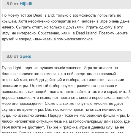
8.0 от
Hijikili
По моему тот же Dead Island, только с возможность попрыгать по
крышам. Хотя несомненно кооператив на 4 человек в игре очень даже
ничего. Сыграть стоит, но только с друзьями. Играть одному в эту
игру, не интересно. Собственно, как и, в Dead Island. Поэтому берите
друзей и вперед - выживать в зомбиапокалипсисе.
8.0 от
Speis
Dying Light - один из лучших зомби-экшенов. Игра затягивает на
большое количество времени, т.к в ней представлен красивый
открытый мир, свобода действий и выбора, что является главными
плюсами игры. Огромный выбор оружия, различных припасов и
вспомогательных вещей - все это легко найти, а так же и скрафтить. 3
дерева навыков, что позволяет прокачать своего персонажа в полной
мере его прохождения. Сюжет, а так же попутные миссии, не дают
скучать во время игры. Вас постоянно просят мчаться неизвестно
куда, но известно зачем. Паркур - тоже не маловажная фишка игры. В
любой непонятной ситуации лезь на автомобиль/крышу или забор, где
тебя почти не достанут. Так же и графика игры в данном случае не
подвела. Вот единственное, что мне показалось смешным, так это