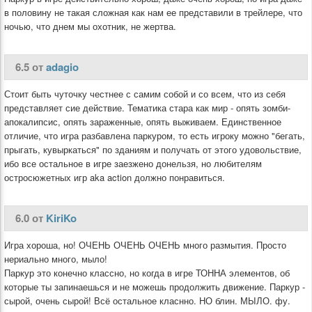
в половину не такая сложная как нам ее представили в трейлере, что
ночью, что днем мы охотник, не жертва.
6.5 от
adagio
Стоит быть чуточку честнее с самим собой и со всем, что из себя
представляет сие действие. Тематика стара как мир - опять зомби-
апокалипсис, опять зараженные, опять выживаем. Единственное
отличие, что игра разбавлена паркуром, то есть игроку можно "бегать,
прыгать, кувыркаться" по зданиям и получать от этого удовольствие,
ибо все остальное в игре заезжено донельзя, но любителям
остросюжетных игр aka action должно понравиться.
6.0 от
KiriKo
Игра хороша, но! ОЧЕНЬ ОЧЕНЬ ОЧЕНЬ много размытия. Просто
нериально много, мыло!
Паркур это конечно классно, но когда в игре ТОННА элементов, об
которые ты запинаешься и не можешь продолжить движение. Паркур -
сырой, очень сырой! Всё остальное класнно. НО блин. МЫЛО. фу.