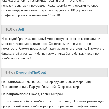
Island,а она чем то напоминает ее.И я знал что мне она
понравиться.Так и произошло. Крафт,зомби,куча оружия которое
можно модернизировать,открытый мир,много НПС,суперская
графика.Короче все на высоте.10 из 10.
10.0 от
Jeff
Игра года! Графика, открытый мир, паркур, жестокое выживание и
многое другое здесь отличное! Советую купить и играть, не
пожалеете. Сюжет прекрасный, затягивает очень сильно. Паркур это
фишка этой игры! Если бы не паркур, игра была бы как и все про
зомби апокалипсис!
9.5 от
DragonInTheCoat
Понравилось:
Зомби, Бои, Выбор оружия, Атмосфера, Мир,
Постапокалипсис, Паркур, Геймплей, Открытый мир
Не понравилось:
Сюжет, Главный герой
Если хочется побить зомби - то это то что надо. В плане реализации
процесса избиения зомби игра просто прекрасна. Графика очень