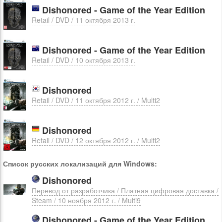
Dishonored - Game of the Year Edition
Retail / DVD / 11 октября 2013 г.
Dishonored - Game of the Year Edition
Retail / DVD / 10 октября 2013 г.
Dishonored
Retail / DVD / 11 октября 2012 г. / Multi2
Dishonored
Retail / DVD / 12 октября 2012 г. / Multi2
Список русских локализаций для Windows:
Dishonored
Перевод от разработчика / Платная цифровая доставка /
Steam / 10 ноября 2012 г. / Multi9
Dishonored - Game of the Year Edition