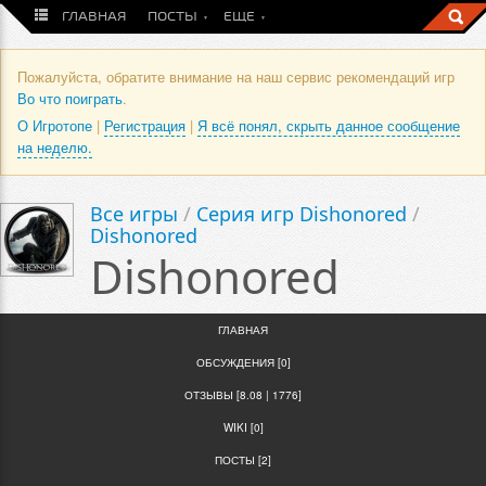
ГЛАВНАЯ
ПОСТЫ
ЕЩЕ
Пожалуйста, обратите внимание на наш сервис рекомендаций игр
Во что поиграть
.
О Игротопе
|
Регистрация
|
Я всё понял, скрыть данное сообщение
на неделю.
Все игры
/
Серия игр Dishonored
/
Dishonored
Dishonored
ГЛАВНАЯ
ОБСУЖДЕНИЯ [0]
ОТЗЫВЫ [8.08 | 1776]
WIKI [0]
ПОСТЫ [2]