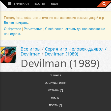
ГЛАВНАЯ
ПОСТЫ
ЕЩЕ
Пожалуйста, обратите внимание на наш сервис рекомендаций игр
Во что поиграть
.
О Игротопе
|
Регистрация
|
Я всё понял, скрыть данное сообщение
на неделю.
Все игры
/
Серия игр Человек-дьявол /
Devilman
/
Devilman (1989)
Devilman (1989)
ГЛАВНАЯ
ОБСУЖДЕНИЯ [0]
ОТЗЫВЫ [0]
WIKI [0]
ПОСТЫ [0]