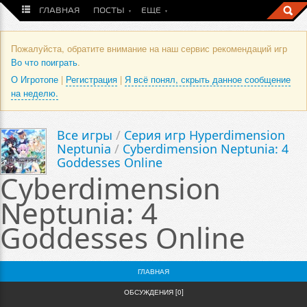
ГЛАВНАЯ
ПОСТЫ
ЕЩЕ
Пожалуйста, обратите внимание на наш сервис рекомендаций игр
Во что поиграть
.
О Игротопе
|
Регистрация
|
Я всё понял, скрыть данное сообщение
на неделю.
Все игры
/
Серия игр Hyperdimension
Neptunia
/
Cyberdimension Neptunia: 4
Goddesses Online
Cyberdimension
Neptunia: 4
Goddesses Online
ГЛАВНАЯ
ОБСУЖДЕНИЯ [0]