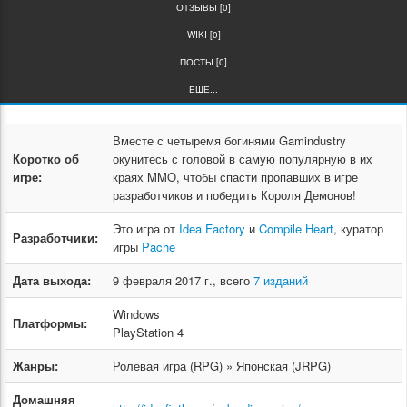
ОТЗЫВЫ [0]
WIKI [0]
ПОСТЫ [0]
ЕЩЕ...
Вместе с четыремя богинями Gamindustry
Коротко об
окунитесь с головой в самую популярную в их
игре:
краях MMO, чтобы спасти пропавших в игре
разработчиков и победить Короля Демонов!
Это игра от
Idea Factory
и
Compile Heart
, куратор
Разработчики:
игры
Pache
Дата выхода:
9 февраля 2017 г., всего
7 изданий
Windows
Платформы:
PlayStation 4
Жанры:
Ролевая игра (RPG) » Японская (JRPG)
Домашняя