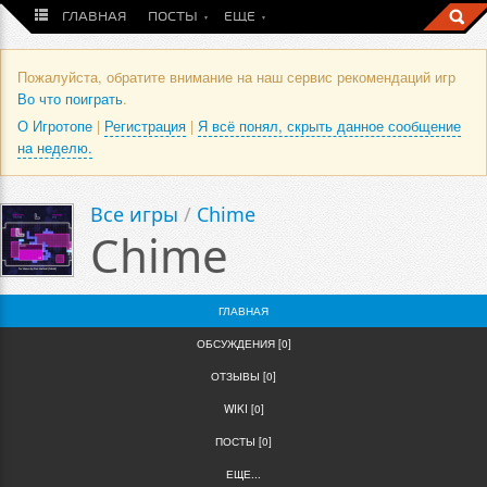
ГЛАВНАЯ
ПОСТЫ
ЕЩЕ
Пожалуйста, обратите внимание на наш сервис рекомендаций игр
Во что поиграть
.
О Игротопе
|
Регистрация
|
Я всё понял, скрыть данное сообщение
на неделю.
Все игры
/
Chime
Chime
ГЛАВНАЯ
ОБСУЖДЕНИЯ [0]
ОТЗЫВЫ [0]
WIKI [0]
ПОСТЫ [0]
ЕЩЕ...