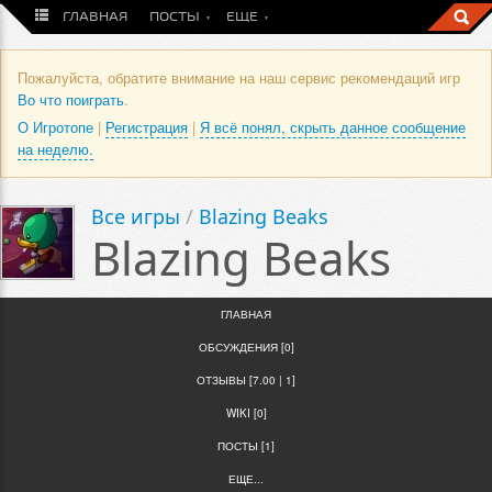
ГЛАВНАЯ
ПОСТЫ
ЕЩЕ
Пожалуйста, обратите внимание на наш сервис рекомендаций игр
Во что поиграть
.
О Игротопе
|
Регистрация
|
Я всё понял, скрыть данное сообщение
на неделю.
Все игры
/
Blazing Beaks
Blazing Beaks
ГЛАВНАЯ
ОБСУЖДЕНИЯ [0]
ОТЗЫВЫ [7.00 | 1]
WIKI [0]
ПОСТЫ [1]
ЕЩЕ...