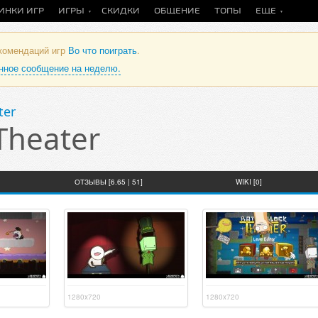
ИНКИ ИГР
ИГРЫ
СКИДКИ
ОБЩЕНИЕ
ТОПЫ
ЕЩЕ
екомендаций игр
Во что поиграть
.
анное сообщение на неделю.
ter
Theater
ОТЗЫВЫ [6.65 | 51]
WIKI [0]
1280x720
1280x720