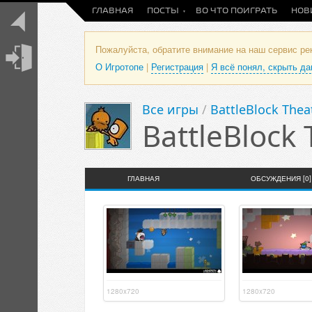
ГЛАВНАЯ
ПОСТЫ
ВО ЧТО ПОИГРАТЬ
НОВ
Пожалуйста, обратите внимание на наш сервис р
О Игротопе
|
Регистрация
|
Я всё понял, скрыть д
Все игры
/
BattleBlock Thea
BattleBlock 
ГЛАВНАЯ
ОБСУЖДЕНИЯ [0]
1280x720
1280x720