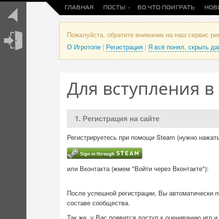
ГЛАВНАЯ
ПОСТЫ
ВО ЧТО ПОИГРАТЬ
НОВ
Пожалуйста, обратите внимание на наш сервис р
О Игротопе
|
Регистрация
|
Я всё понял, скрыть д
Для вступления в
1. Регистрация на сайте
Регистрируетесь при помощи Steam (нужно нажать
или Вконтакта (жмем "Войти через Вконтакте"):
После успешной регистрации, Вы автоматически п
составе сообщества.
Так же, у Вас появится доступ к оцениванию игр 