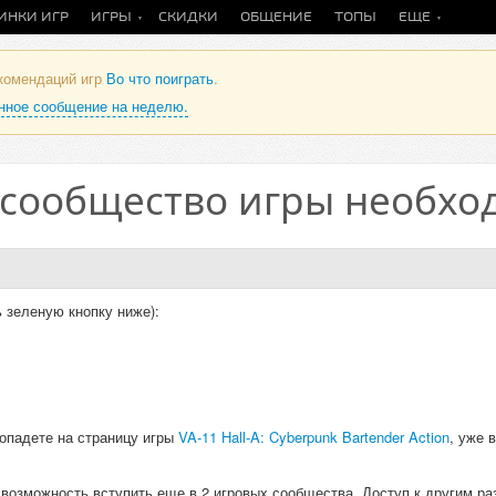
ИНКИ ИГР
ИГРЫ
СКИДКИ
ОБЩЕНИЕ
ТОПЫ
ЕЩЕ
екомендаций игр
Во что поиграть
.
анное сообщение на неделю.
 сообщество игры необхо
 зеленую кнопку ниже):
опадете на страницу игры
VA-11 Hall-A: Cyberpunk Bartender Action
, уже в
и возможность вступить еще в 2 игровых сообщества. Доступ к другим р