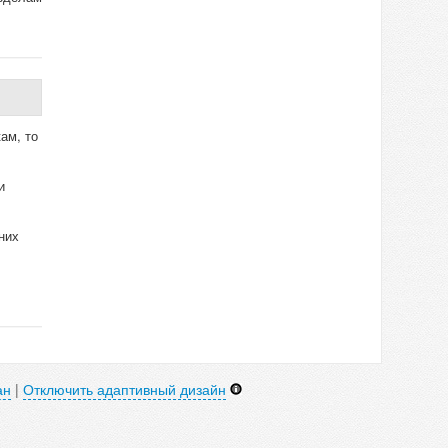
ам, то
и
них
ан
|
Отключить адаптивный дизайн